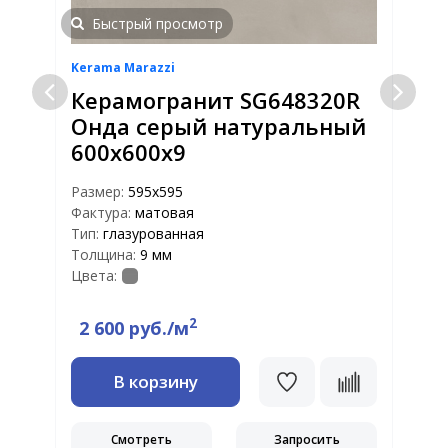
Быстрый просмотр
Kerama Marazzi
K
Керамогранит SG648320R
Онда серый натуральный
600х600х9
Размер:
595x595
Р
Фактура:
матовая
Ф
Тип:
глазурованная
Т
Толщина:
9 мм
Т
Цвета:
Ц
2
2 600 руб./м
В корзину
Смотреть
Запросить