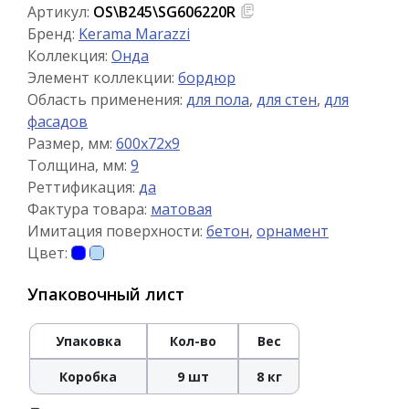
Артикул:
OS\B245\SG606220R
Бренд:
Kerama Marazzi
Коллекция:
Онда
Элемент коллекции:
бордюр
Область применения:
для пола
,
для стен
,
для
фасадов
Размер, мм:
600x72x9
Толщина, мм:
9
Реттификация:
да
Фактура товара:
матовая
Имитация поверхности:
бетон
,
орнамент
Цвет:
Упаковочный лист
Упаковка
Кол-во
Вес
Коробка
9 шт
8 кг