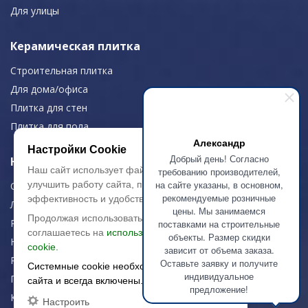
Для улицы
Керамическая плитка
Строительная плитка
Для дома/офиса
Плитка для стен
Плитка для пола
Александр
Настройки Cookie
Добрый день! Согласно
Навигация
Наш сайт использует файлы cookie, чтобы
требованию производителей,
на сайте указаны, в основном,
улучшить работу сайта, повысить его
О компании
рекомендуемые розничные
эффективность и удобство.
Логистика
цены. Мы занимаемся
Продолжая использовать сайт, вы
Резка керамогранита
поставками на строительные
соглашаетесь на
использование файлов
объекты. Размер скидки
Новости
cookie.
зависит от объема заказа.
Рекомендации
Оставьте заявку и получите
Системные cookie необходимы для работы
индивидуальное
Портфолио
сайта и всегда включены.
предложение!
Контакты
Настроить