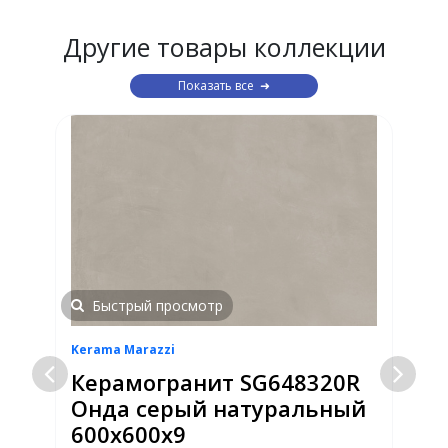
Другие товары коллекции
Показать все
Быстрый просмотр
Kerama Marazzi
K
Керамогранит SG648320R
Онда серый натуральный
600х600х9