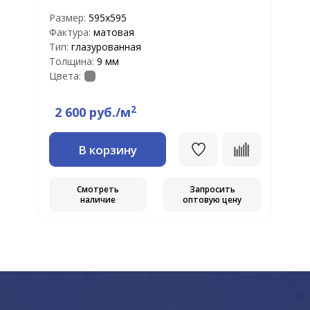
Размер:
595x595
Р
Фактура:
матовая
Ф
Тип:
глазурованная
Т
Толщина:
9 мм
Т
Цвета:
Ц
2
2 600 руб./м
В корзину
Смотреть
Запросить
наличие
оптовую цену