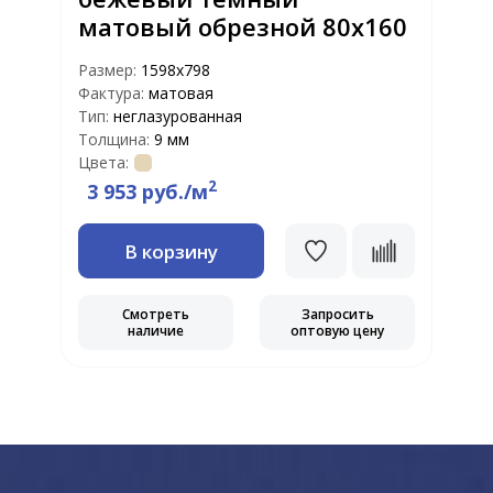
5
матовый обрезной 80х160
Размер:
1598х798
Р
Фактура:
матовая
Ф
Тип:
неглазурованная
Т
Толщина:
9 мм
Т
Цвета:
Ц
2
3 953 руб./м
В корзину
Смотреть
Запросить
наличие
оптовую цену