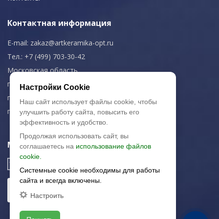
Контактная информация
E-mail:
zakaz@artkeramika-opt.ru
Тел.: +7 (499) 703-30-42
Московская область,
г. Красногорск
Настройки Cookie
пн-чт: 09.00-18.00
Наш сайт использует файлы cookie, чтобы
пт: 09.00-17.00
улучшить работу сайта, повысить его
эффективность и удобство.
Продолжая использовать сайт, вы
Мы в соц. сетях
соглашаетесь на
использование файлов
cookie.
Системные cookie необходимы для работы
сайта и всегда включены.
Настроить