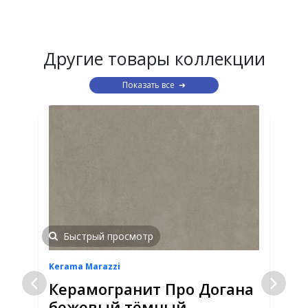
Другие товары коллекции
Показать все
Быстрый просмотр
Kerama Marazzi
K
Керамогранит Про Догана
бежевый тёмный