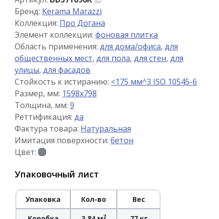
Бренд:
Kerama Marazzi
Коллекция:
Про Догана
Элемент коллекции:
фоновая плитка
Область применения:
для дома/офиса
,
для
общественных мест
,
для пола
,
для стен
,
для
улицы
,
для фасадов
Стойкость к истиранию:
<175 мм^3 ISO 10545-6
Размер, мм:
1598x798
Толщина, мм:
9
Реттификация:
да
Фактура товара:
Натуральная
Имитация поверхности:
бетон
Цвет:
Упаковочный лист
Упаковка
Кол-во
Вес
2
Коробка
3.84 м
77 кг