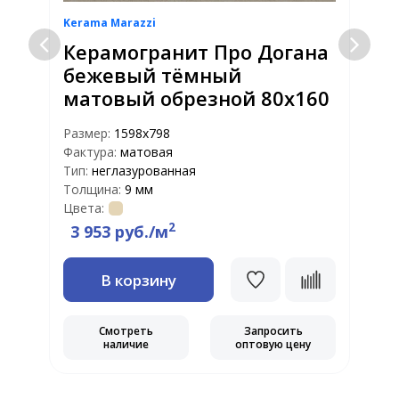
Kerama Marazzi
K
Керамогранит Про Догана
бежевый тёмный
5
матовый обрезной 80х160
Размер:
1598х798
Р
Фактура:
матовая
Ф
Тип:
неглазурованная
Т
Толщина:
9 мм
Т
Цвета:
Ц
2
3 953 руб./м
В корзину
Смотреть
Запросить
наличие
оптовую цену