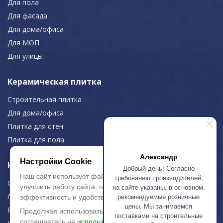
Для пола
Для фасада
Для дома/офиса
Для МОП
Для улицы
Керамическая плитка
Строительная плитка
Для дома/офиса
Плитка для стен
Плитка для пола
Александр
Настройки Cookie
Навигация
Добрый день! Согласно
Наш сайт использует файлы cookie, чтобы
требованию производителей,
О компании
на сайте указаны, в основном,
улучшить работу сайта, повысить его
рекомендуемые розничные
Логистика
эффективность и удобство.
цены. Мы занимаемся
Резка керамогранита
Продолжая использовать сайт, вы
поставками на строительные
соглашаетесь на
использование файлов