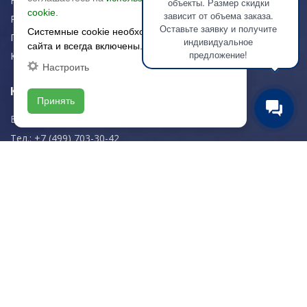
Новости
объекты. Размер скидки
cookie.
зависит от объема заказа.
Рекомендации
Оставьте заявку и получите
Системные cookie необходимы для работы
Портфолио
индивидуальное
сайта и всегда включены.
предложение!
Контакты
Настроить
Контактная информация
Принять
E-mail:
zakaz@artkeramika-opt.ru
Тел.: +7 (499) 703-30-42
Московская область,
г. Красногорск
пн-чт: 09.00-18.00
пт: 09.00-17.00
Мы в соц. сетях