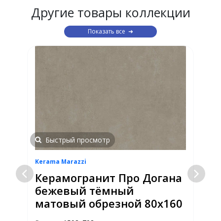
Другие товары коллекции
Показать все
Быстрый просмотр
Kerama Marazzi
K
Керамогранит Про Догана
бежевый тёмный
5
матовый обрезной 80х160