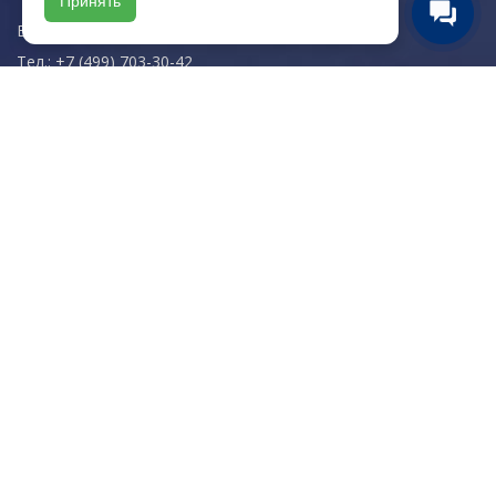
Принять
E-mail:
zakaz@artkeramika-opt.ru
Тел.: +7 (499) 703-30-42
Московская область,
г. Красногорск
пн-чт: 09.00-18.00
пт: 09.00-17.00
Мы в соц. сетях
© 2003-2026 «Арткерамика». Все права защищены.
Карта сайта