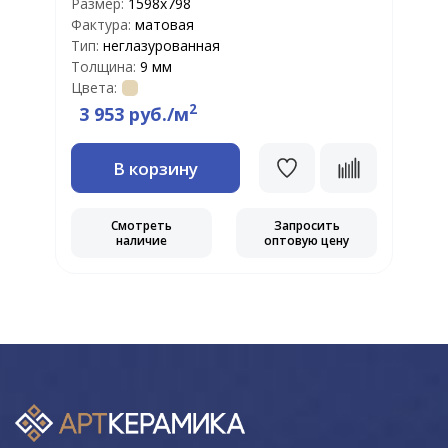
Размер:
1598х798
Р
Фактура:
матовая
Ф
Тип:
неглазурованная
Т
Толщина:
9 мм
Т
Цвета:
Ц
2
3 953 руб./м
В корзину
Смотреть
Запросить
наличие
оптовую цену