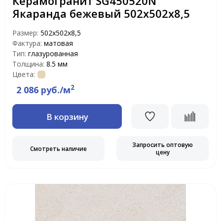
Керамогранит SG450520N
Якаранда бежевый 502х502х8,5
Размер:
502х502х8,5
Фактура:
матовая
Тип:
глазурованная
Толщина:
8.5 мм
Цвета:
2
2 086 руб./м
В корзину
Запросить оптовую
Смотреть наличие
цену