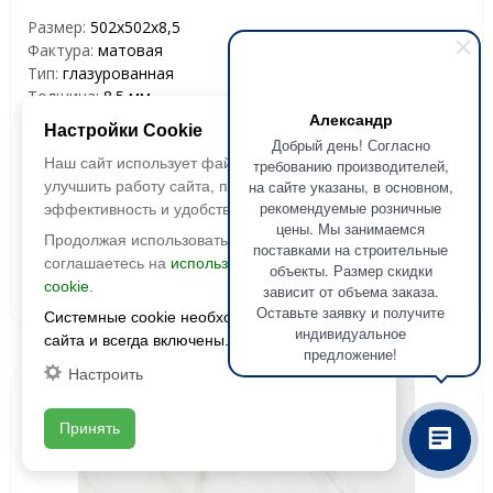
Размер:
502х502х8,5
Фактура:
матовая
Тип:
глазурованная
Толщина:
8.5 мм
Александр
Цвета:
Настройки Cookie
Добрый день! Согласно
2
2 291 руб./м
Наш сайт использует файлы cookie, чтобы
требованию производителей,
на сайте указаны, в основном,
улучшить работу сайта, повысить его
рекомендуемые розничные
эффективность и удобство.
В корзину
цены. Мы занимаемся
Продолжая использовать сайт, вы
поставками на строительные
соглашаетесь на
использование файлов
объекты. Размер скидки
Запросить оптовую
Смотреть наличие
cookie.
зависит от объема заказа.
цену
Оставьте заявку и получите
Системные cookie необходимы для работы
индивидуальное
сайта и всегда включены.
предложение!
Настроить
Принять