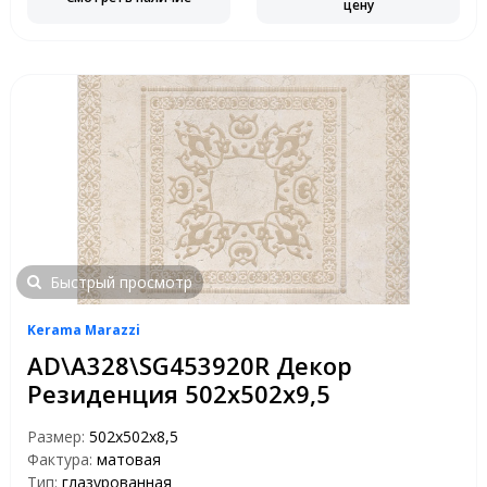
цену
Быстрый просмотр
Kerama Marazzi
AD\A328\SG453920R Декор
Резиденция 502х502х9,5
Размер:
502х502х8,5
Фактура:
матовая
Тип:
глазурованная