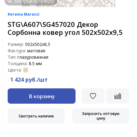
Быстрый просмотр
Kerama Marazzi
STG\A607\SG457020 Декор
Сорбонна ковер угол 502х502х9,5
Размер:
502х502х8,5
Фактура:
матовая
Тип:
глазурованная
Толщина:
8.5 мм
Цвета:
1 424 руб./шт
В корзину
Запросить оптовую
Смотреть наличие
цену