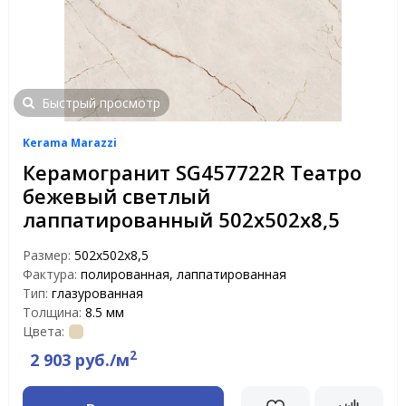
Быстрый просмотр
Kerama Marazzi
Керамогранит SG457722R Театро
бежевый светлый
лаппатированный 502х502х8,5
Размер:
502х502х8,5
Фактура:
полированная, лаппатированная
Тип:
глазурованная
Толщина:
8.5 мм
Цвета:
2
2 903 руб./м