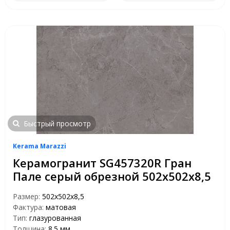
Быстрый просмотр
Kerama Marazzi
Керамогранит SG457320R Гран
Пале серый обрезной 502х502х8,5
Размер:
502х502х8,5
Фактура:
матовая
Тип:
глазурованная
Толщина:
8.5 мм