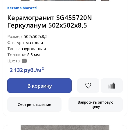
Kerama Marazzi
Керамогранит SG455720N
Геркуланум 502х502х8,5
Размер:
502х502х8,5
Фактура:
матовая
Тип:
глазурованная
Толщина:
8.5 мм
Цвета:
2
2 132 руб./м
В корзину
Запросить оптовую
Смотреть наличие
цену