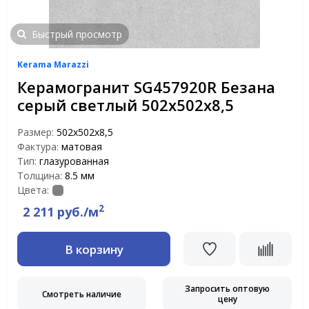
Быстрый просмотр
Kerama Marazzi
Керамогранит SG457920R Безана
серый светлый 502х502х8,5
Размер:
502х502х8,5
Фактура:
матовая
Тип:
глазурованная
Толщина:
8.5 мм
Цвета:
2
2 211 руб./м
В корзину
Запросить оптовую
Смотреть наличие
цену