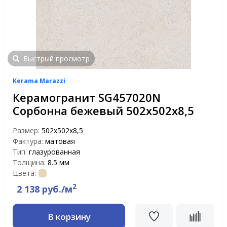
Быстрый просмотр
Kerama Marazzi
Керамогранит SG457020N
Сорбонна бежевый 502х502х8,5
Размер:
502х502х8,5
Фактура:
матовая
Тип:
глазурованная
Толщина:
8.5 мм
Цвета:
2
2 138 руб./м
В корзину