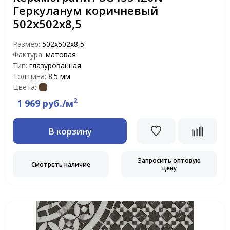
Геркуланум коричневый
502х502х8,5
Размер:
502х502х8,5
Фактура:
матовая
Тип:
глазурованная
Толщина:
8.5 мм
Цвета:
2
1 969 руб./м
В корзину
Запросить оптовую
Смотреть наличие
цену