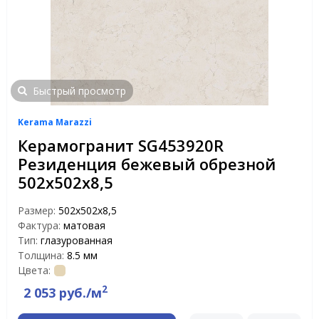
Быстрый просмотр
Kerama Marazzi
Керамогранит SG453920R
Резиденция бежевый обрезной
502х502х8,5
Размер:
502х502х8,5
Фактура:
матовая
Тип:
глазурованная
Толщина:
8.5 мм
Цвета:
2
2 053 руб./м