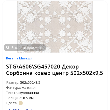
Быстрый просмотр
Kerama Marazzi
STG\A606\SG457020 Декор
Сорбонна ковер центр 502х502х9,5
Размер:
502х502х8,5
Фактура:
матовая
Тип:
глазурованная
Толщина:
8.5 мм
Цвета: