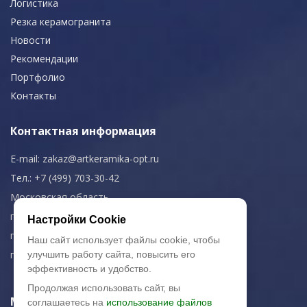
Логистика
Резка керамогранита
Новости
Рекомендации
Портфолио
Контакты
Контактная информация
E-mail:
zakaz@artkeramika-opt.ru
Тел.: +7 (499) 703-30-42
Московская область,
г. Красногорск
Настройки Cookie
пн-чт: 09.00-18.00
Наш сайт использует файлы cookie, чтобы
пт: 09.00-17.00
улучшить работу сайта, повысить его
эффективность и удобство.
Продолжая использовать сайт, вы
Мы в соц. сетях
соглашаетесь на
использование файлов