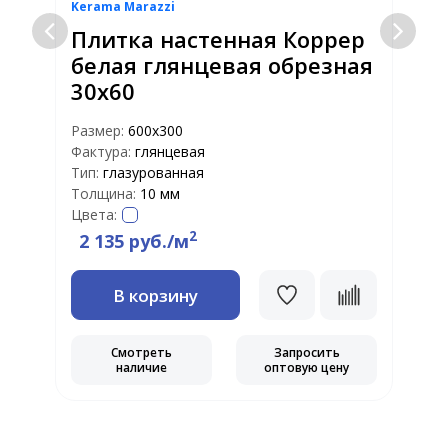
Kerama Marazzi
K
Плитка настенная Коррер
белая глянцевая обрезная
30х60
Размер:
600х300
Р
Фактура:
глянцевая
Ф
Тип:
глазурованная
Т
Толщина:
10 мм
Т
Цвета:
Ц
2
2 135 руб./м
В корзину
Смотреть
Запросить
наличие
оптовую цену