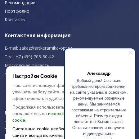
Рекомендации
Портфолио
Контакты
Контактная информация
E-mail:
zakaz@artkeramika-opt.ru
Тел.: +7 (499) 703-30-42
Московская область,
Александр
г. Красногорск
Настройки Cookie
Добрый день! Согласно
пн-чт: 09.00-18.00
Наш сайт использует файлы cookie, чтобы
требованию производителей,
пт: 09.00-17.00
на сайте указаны, в основном,
улучшить работу сайта, повысить его
рекомендуемые розничные
эффективность и удобство.
цены. Мы занимаемся
Продолжая использовать сайт, вы
поставками на строительные
Мы в соц. сетях
соглашаетесь на
использование файлов
объекты. Размер скидки
cookie.
зависит от объема заказа.
Оставьте заявку и получите
Системные cookie необходимы для работы
индивидуальное
сайта и всегда включены.