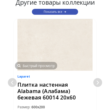
Другие товары коллекции
Показать все
Быстрый просмотр
Laparet
L
Плитка настенная
Alabama (Алабама)
бежевая 60014 20х60
Размер:
600х200
Р