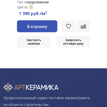
Тип:
глазурованная
Т
Цвета:
Ц
2
1 390 руб./м
В корзину
Смотреть
Запросить
наличие
оптовую цену
Профессиональный сервис поставок керамогранита
на объекты строительства