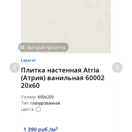
Быстрый просмотр
Laparet
L
Плитка настенная Atria
(Атрия) ванильная 60002
20х60
Размер:
600х200
Р
Тип:
глазурованная
Ф
Цвета:
Т
Т
Ц
2
1 390 руб./м