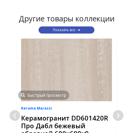
Другие товары коллекции
Показать все
Быстрый просмотр
Kerama Marazzi
K
к
Керамогранит DD601420R
Про Дабл бежевый