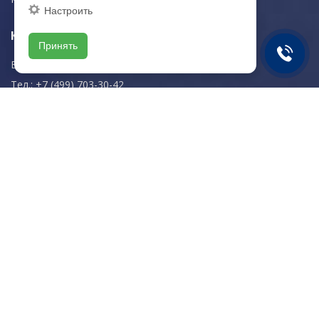
Настроить
Контактная информация
Принять
E-mail:
zakaz@artkeramika-opt.ru
Тел.: +7 (499) 703-30-42
Московская область,
г. Красногорск
пн-чт: 09.00-18.00
пт: 09.00-17.00
Мы в соц. сетях