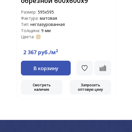
обрезной 600х600х9
Размер:
595x595
Фактура:
матовая
Р
Тип:
неглазурованная
Ф
Толщина:
9 мм
Т
Цвета:
Т
Ц
2
2 367 руб./м
В корзину
Смотреть
Запросить
наличие
оптовую цену