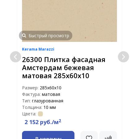
Быстрый просмотр
Kerama Marazzi
K
26300 Плитка фасадная
Амстердам бежевая
матовая 285х60х10
Размер:
285х60х10
Р
Фактура:
матовая
Ф
Тип:
глазурованная
Т
Толщина:
10 мм
Т
Цвета:
Ц
2
2 152 руб./м
В корзину