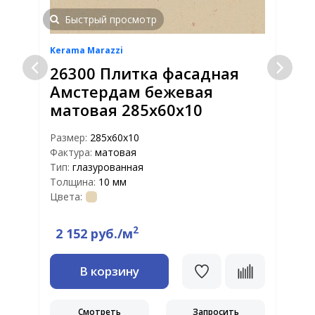
Быстрый просмотр
Kerama Marazzi
K
26300 Плитка фасадная
Амстердам бежевая
матовая 285х60х10
Размер:
285х60х10
Р
Фактура:
матовая
Ф
Тип:
глазурованная
Т
Толщина:
10 мм
Т
Цвета:
Ц
2
2 152 руб./м
В корзину
Смотреть
Запросить