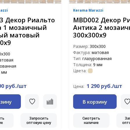
azzi
Kerama Marazzi
3 Декор Риальто
MBD002 Декор Р
а 1 мозаичный
Антика 2 мозаи
ый матовый
300х300х9
0х9
Размер:
300х300
Фактура:
матовая
0х300
Тип:
глазурованная
атовая
Толщина:
9 мм
рованная
Цвета:
 мм
90 руб./шт
1 290 руб./шт
Цена:
рзину
В корзину
еть
Запросить
Смотреть
За
ие
оптовую цену
наличие
опт