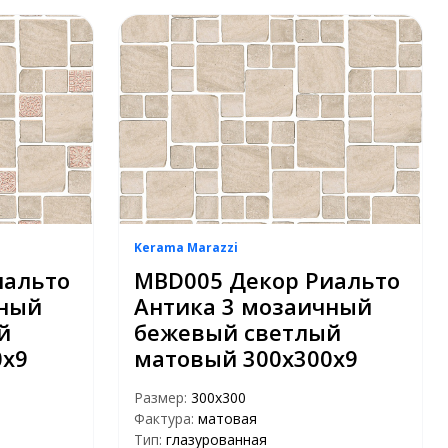
Kerama Marazzi
иальто
MBD005 Декор Риальто
чный
Антика 3 мозаичный
й
бежевый светлый
0х9
матовый 300х300х9
Размер:
300х300
Фактура:
матовая
Тип:
глазурованная