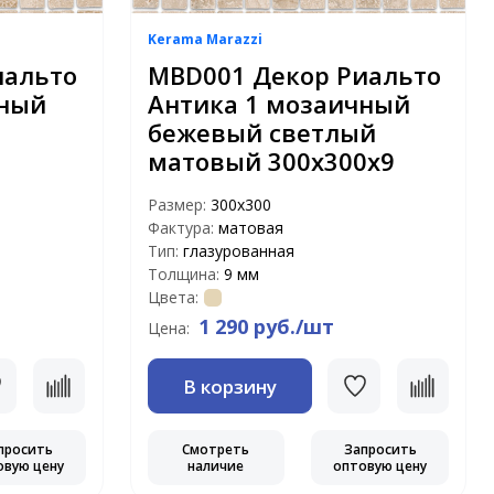
Kerama Marazzi
иальто
MBD001 Декор Риальто
чный
Антика 1 мозаичный
бежевый светлый
матовый 300х300х9
Размер:
300х300
Фактура:
матовая
Тип:
глазурованная
Толщина:
9 мм
Цвета:
1 290 руб./шт
Цена:
В корзину
просить
Смотреть
Запросить
овую цену
наличие
оптовую цену