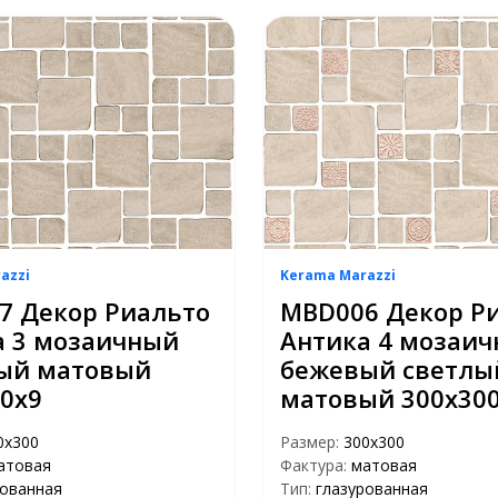
azzi
Kerama Marazzi
7 Декор Риальто
MBD006 Декор Р
а 3 мозаичный
Антика 4 мозаи
ый матовый
бежевый светлы
0х9
матовый 300х30
0х300
Размер:
300х300
атовая
Фактура:
матовая
рованная
Тип:
глазурованная