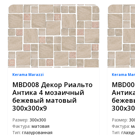
Kerama Marazzi
Kerama Mar
MBD008 Декор Риальто
MBD00
Антика 4 мозаичный
Антик
бежевый матовый
бежев
300х300х9
300х30
Размер:
300х300
Размер:
30
Фактура:
матовая
Фактура:
м
Тип:
глазурованная
Тип:
глазу