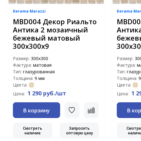
Kerama Marazzi
Kerama Mar
MBD004 Декор Риальто
MBD00
Антика 2 мозаичный
Антик
бежевый матовый
бежев
300х300х9
300х30
Размер:
300х300
Размер:
30
Фактура:
матовая
Фактура:
м
Тип:
глазурованная
Тип:
глазу
Толщина:
9 мм
Толщина:
9
Цвета:
Цвета:
1 290 руб./шт
1 2
Цена:
Цена:
В корзину
В ко
Смотреть
Запросить
Смотр
наличие
оптовую цену
налич