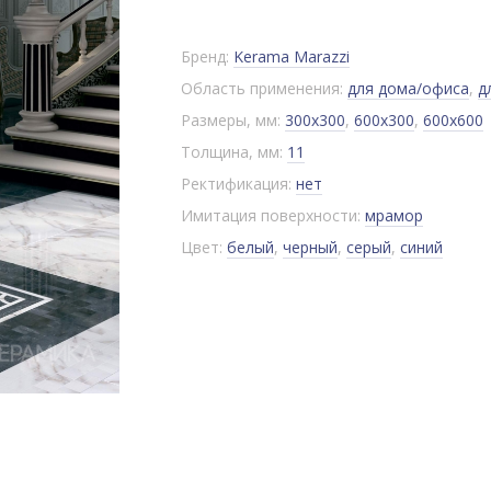
Бренд:
Kerama Marazzi
Область применения:
для дома/офиса
,
д
Размеры, мм:
300x300
,
600x300
,
600x600
Толщина, мм:
11
Ректификация:
нет
Имитация поверхности:
мрамор
Цвет:
белый
,
черный
,
серый
,
синий