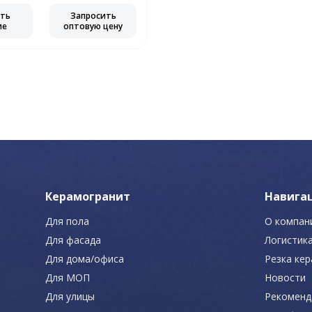
еть
Запросить
ие
оптовую цену
Керамогранит
Навига
Для пола
О компан
Для фасада
Логистик
Для дома/офиса
Резка ке
Для МОП
Новости
Для улицы
Рекоменд