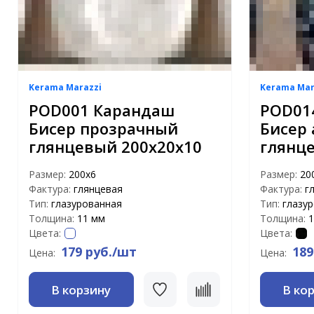
Kerama Marazzi
Kerama Mar
POD001 Карандаш
POD01
Бисер прозрачный
Бисер
глянцевый 200х20х10
глянц
Размер:
200х6
Размер:
20
Фактура:
глянцевая
Фактура:
г
Тип:
глазурованная
Тип:
глазу
Толщина:
11 мм
Толщина:
1
Цвета:
Цвета:
179 руб./шт
189
Цена:
Цена:
В корзину
В ко