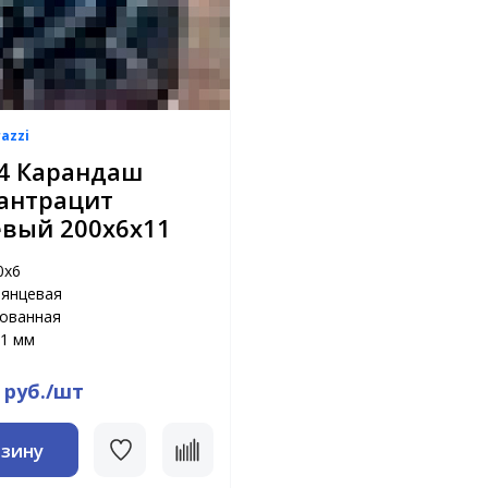
azzi
4 Карандаш
 антрацит
евый 200х6х11
0х6
лянцевая
рованная
1 мм
 руб./шт
рзину