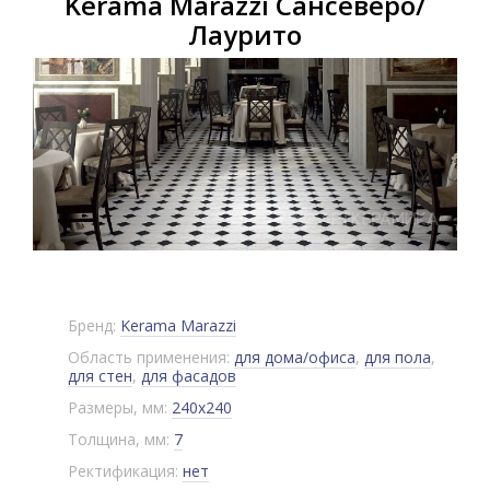
Kerama Marazzi Сансеверо/
Лаурито
Бренд:
Kerama Marazzi
Область применения:
для дома/офиса
,
для пола
,
для стен
,
для фасадов
Размеры, мм:
240x240
Толщина, мм:
7
Ректификация:
нет