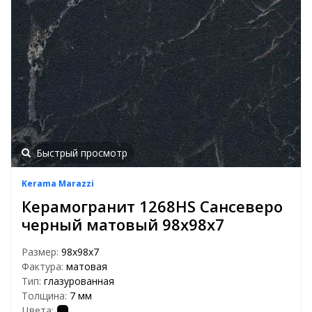
Быстрый просмотр
Kerama Marazzi
Керамогранит 1268HS Сансеверо
черный матовый 98х98х7
Размер:
98х98х7
Фактура:
матовая
Тип:
глазурованная
Толщина:
7 мм
Цвета: