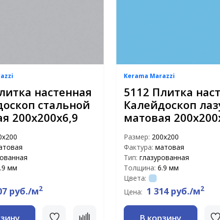
azzi
Kerama Marazzi
литка настенная
5112 Плитка нас
доскоп стальной
Калейдоскоп лаз
я 200х200х6,9
матовая 200х200
0х200
Размер:
200х200
атовая
Фактура:
матовая
рованная
Тип:
глазурованная
.9 мм
Толщина:
6.9 мм
Цвета:
2
2
07 руб./м
1 314 руб./м
Цена:
рзину
В корзину