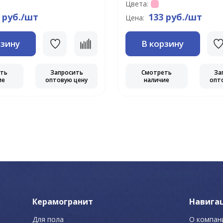
Цвета:
 руб./шт
133 руб./шт
Цена:
рзину
В корзину
еть
Запросить
Смотреть
За
ие
оптовую цену
наличие
опт
Керамогранит
Навига
Для пола
О компан