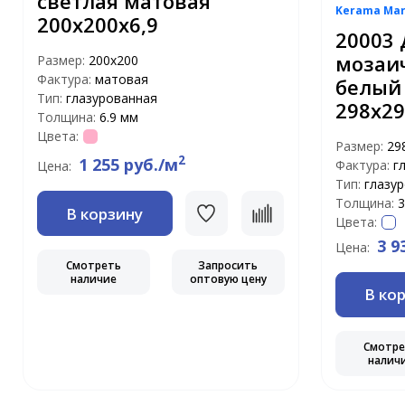
светлая матовая
Kerama Mar
200х200х6,9
20003 
мозаи
Размер:
200х200
Фактура:
матовая
белый
Тип:
глазурованная
298х29
Толщина:
6.9 мм
Цвета:
Размер:
29
2
1 255 руб./м
Фактура:
г
Цена:
Тип:
глазу
Толщина:
3
В корзину
Цвета:
3 9
Цена:
Смотреть
Запросить
наличие
оптовую цену
В ко
Смотр
налич