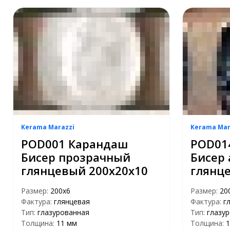
Kerama Marazzi
Kerama Mar
POD001 Карандаш
POD01
Бисер прозрачный
Бисер
глянцевый 200х20х10
глянц
Размер:
200х6
Размер:
20
Фактура:
глянцевая
Фактура:
г
Тип:
глазурованная
Тип:
глазу
Толщина:
11 мм
Толщина:
1