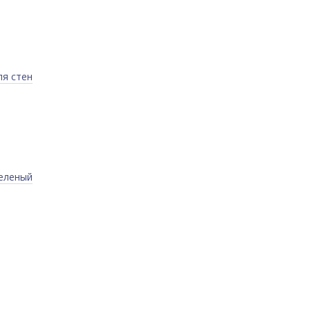
ля стен
еленый