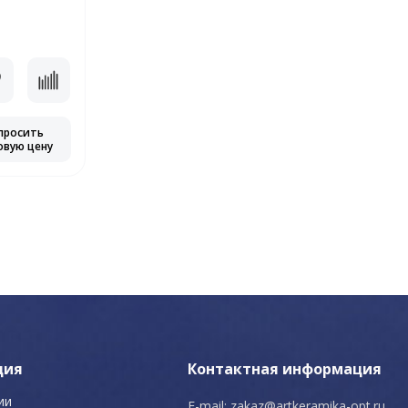
просить
овую цену
ция
Контактная информация
ии
E-mail:
zakaz@artkeramika-opt.ru