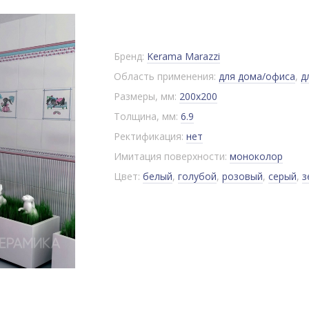
Бренд:
Kerama Marazzi
Область применения:
для дома/офиса
,
д
Размеры, мм:
200x200
Толщина, мм:
6.9
Ректификация:
нет
Имитация поверхности:
моноколор
Цвет:
белый
,
голубой
,
розовый
,
серый
,
з