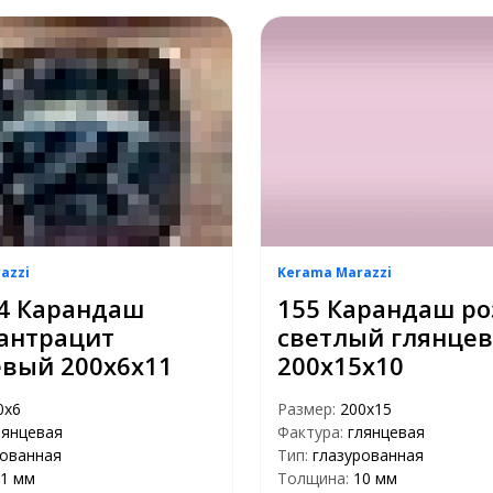
azzi
Kerama Marazzi
4 Карандаш
155 Карандаш р
 антрацит
светлый глянце
евый 200х6х11
200х15х10
0х6
Размер:
200х15
лянцевая
Фактура:
глянцевая
рованная
Тип:
глазурованная
1 мм
Толщина:
10 мм