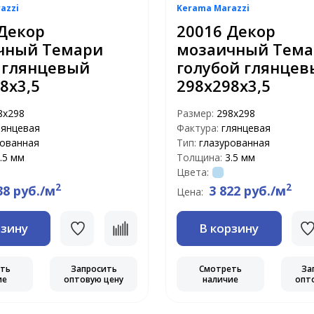
azzi
Kerama Marazzi
Декор
20016 Декор
чный Темари
мозаичный Тема
 глянцевый
голубой глянцев
8х3,5
298х298х3,5
8х298
Размер:
298х298
лянцевая
Фактура:
глянцевая
рованная
Тип:
глазурованная
.5 мм
Толщина:
3.5 мм
Цвета:
2
2
38 руб./м
3 822 руб./м
Цена:
рзину
В корзину
еть
Запросить
Смотреть
За
ие
оптовую цену
наличие
опт