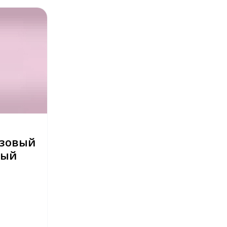
озовый
вый