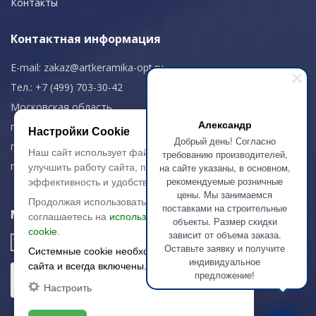
Контакты
Контактная информация
E-mail:
zakaz@artkeramika-opt.ru
Тел.: +7 (499) 703-30-42
Московская область,
Александр
г. Красногорск
Настройки Cookie
Добрый день! Согласно
пн-чт: 09.00-18.00
Наш сайт использует файлы cookie, чтобы
требованию производителей,
пт: 09.00-17.00
на сайте указаны, в основном,
улучшить работу сайта, повысить его
рекомендуемые розничные
эффективность и удобство.
цены. Мы занимаемся
Продолжая использовать сайт, вы
поставками на строительные
Мы в соц. сетях
соглашаетесь на
использование файлов
объекты. Размер скидки
cookie.
зависит от объема заказа.
Оставьте заявку и получите
Системные cookie необходимы для работы
индивидуальное
сайта и всегда включены.
предложение!
Настроить