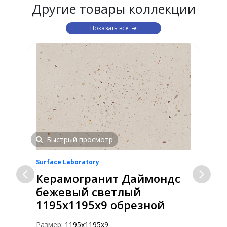
Другие товары коллекции
Показать все
Быстрый просмотр
Surface Laboratory
S
Керамогранит Даймондс
бежевый светлый
1195х1195х9 обрезной
Размер:
1195х1195х9
Р