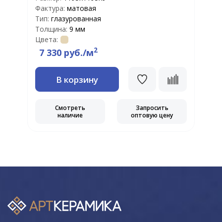
Фактура:
матовая
Ф
Тип:
глазурованная
Т
Толщина:
9 мм
Т
Цвета:
Ц
2
7 330 руб./м
В корзину
Смотреть
Запросить
наличие
оптовую цену