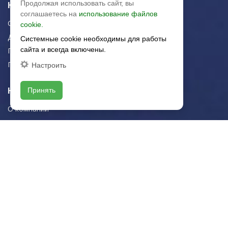
Продолжая использовать сайт, вы
Керамическая плитка
соглашаетесь на
использование файлов
Строительная плитка
cookie.
Для дома/офиса
Системные cookie необходимы для работы
сайта и всегда включены.
Плитка для стен
Плитка для пола
Настроить
Навигация
Принять
О компании
Логистика
Резка керамогранита
Новости
Рекомендации
Портфолио
Контакты
Контактная информация