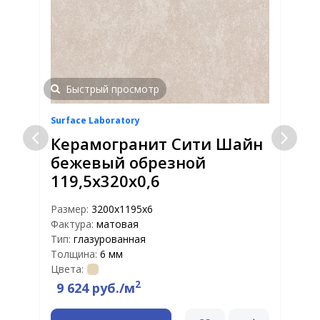
Быстрый просмотр
Surface Laboratory
S
Керамогранит Сити Шайн
бежевый обрезной
119,5x320x0,6
Размер:
3200x1195x6
Р
Фактура:
матовая
Ф
Тип:
глазурованная
Т
Толщина:
6 мм
Т
Цвета:
Ц
2
9 624 руб./м