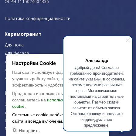
ОГРН 1115024004336
Политика конфиденциальности
Керамогранит
Для пола
Для фасада
Александр
Для дома/офиса
Настройки Cookie
Добрый день! Согласно
Для МОП
Наш сайт использует файлы cookie, чтобы
требованию производителей,
Для улицы
на сайте указаны, в основном,
улучшить работу сайта, повысить его
рекомендуемые розничные
эффективность и удобство.
цены. Мы занимаемся
Керамическая плитка
Продолжая использовать сайт, вы
поставками на строительные
соглашаетесь на
использование файлов
объекты. Размер скидки
Строительная плитка
cookie.
зависит от объема заказа.
Для дома/офиса
Оставьте заявку и получите
Системные cookie необходимы для работы
индивидуальное
Плитка для стен
сайта и всегда включены.
предложение!
Плитка для пола
Настроить