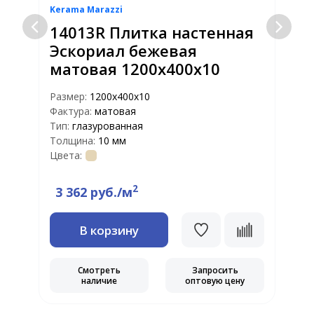
Kerama Marazzi
K
14013R Плитка настенная
Эскориал бежевая
матовая 1200х400х10
Размер:
1200х400х10
Фактура:
матовая
Р
Тип:
глазурованная
Ф
Толщина:
10 мм
Т
Цвета:
Т
Ц
2
3 362 руб./м
В корзину
Смотреть
Запросить
наличие
оптовую цену