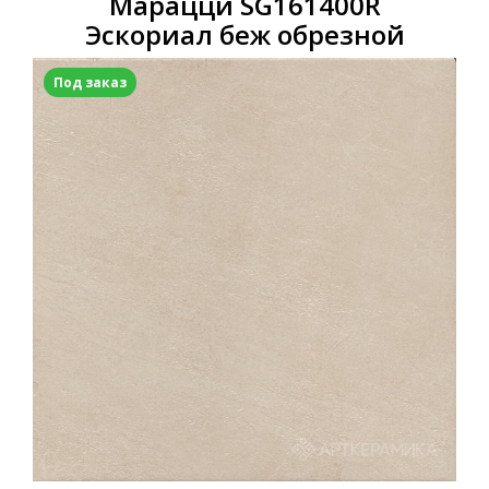
Марацци SG161400R
Эскориал беж обрезной
Под заказ