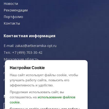
Новости
Рекомендации
Портфолио
Контакты
Контактная информация
E-mail:
zakaz@artkeramika-opt.ru
Тел.: +7 (499) 703-30-42
Московская область,
г. Красногорск
Настройки Cookie
пн-чт: 09.00-18.00
Наш сайт использует файлы cookie, чтобы
пт: 09.00-17.00
улучшить работу сайта, повысить его
эффективность и удобство.
Продолжая использовать сайт, вы
Мы в соц. сетях
соглашаетесь на
использование файлов
cookie.