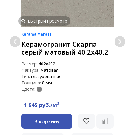
Быстрый просмотр
Kerama Marazzi
K
Керамогранит Скарпа
серый матовый 40,2х40,2
Размер:
402х402
Фактура:
матовая
Р
Тип:
глазурованная
Ф
Толщина:
8 мм
Т
Цвета:
Т
Ц
2
1 645 руб./м
В корзину