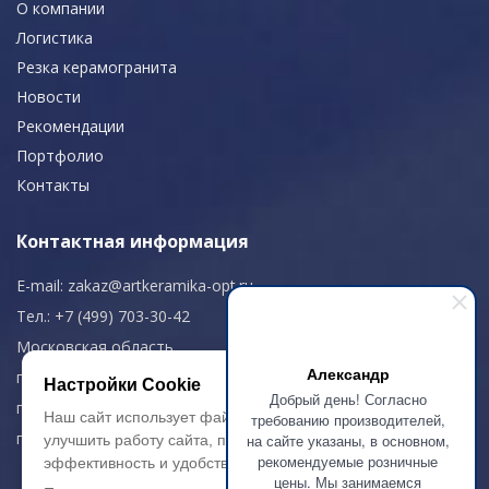
О компании
Логистика
Резка керамогранита
Новости
Рекомендации
Портфолио
Контакты
Контактная информация
E-mail:
zakaz@artkeramika-opt.ru
Тел.: +7 (499) 703-30-42
Московская область,
Александр
г. Красногорск
Настройки Cookie
Добрый день! Согласно
пн-чт: 09.00-18.00
Наш сайт использует файлы cookie, чтобы
требованию производителей,
пт: 09.00-17.00
на сайте указаны, в основном,
улучшить работу сайта, повысить его
рекомендуемые розничные
эффективность и удобство.
цены. Мы занимаемся