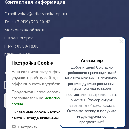
Контактная информация
E-mail:
zakaz@artkeramika-opt.ru
Тел.: +7 (499) 703-30-42
Московская область,
г. Красногорск
пн-чт: 09.00-18.00
пт: 09.00-17.00
Александр
Настройки Cookie
Добрый день! Согласно
Наш сайт использует файлы cookie, чтобы
требованию производителей,
Мы в соц. сетях
на сайте указаны, в основном,
улучшить работу сайта, повысить его
рекомендуемые розничные
эффективность и удобство.
цены. Мы занимаемся
Продолжая использовать сайт, вы
поставками на строительные
соглашаетесь на
использование файлов
объекты. Размер скидки
cookie.
зависит от объема заказа.
Оставьте заявку и получите
Системные cookie необходимы для работы
индивидуальное
сайта и всегда включены.
предложение!
Настроить