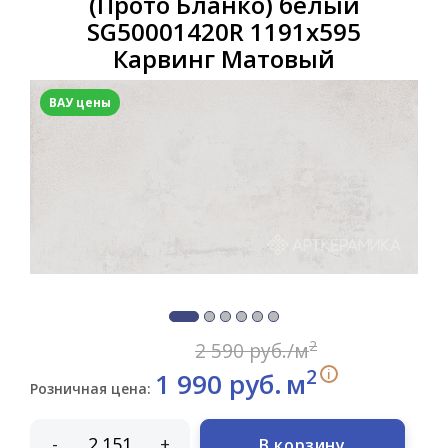
(Прото Бланко) белый
SG50001420R 1191x595
Карвинг Матовый
ВАУ цены
2
2 590 руб./м
2
i
1 990 руб.
м
Розничная цена:
-
+
В корзину