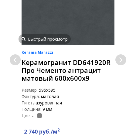
Быстрый просмотр
Kerama Marazzi
S
Керамогранит DD641920R
Про Чементо антрацит
матовый 600х600х9
Размер:
595x595
Р
Фактура:
матовая
Ф
Тип:
глазурованная
Т
Толщина:
9 мм
Т
Цвета:
Ц
2
2 740 руб./м