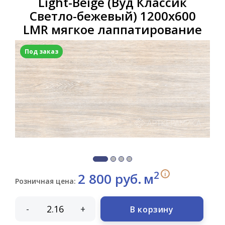
Light-Beige (Вуд Классик
Светло-бежевый) 1200х600
LMR мягкое лаппатирование
Под заказ
2
i
2 800 руб.
м
Розничная цена:
-
+
В корзину