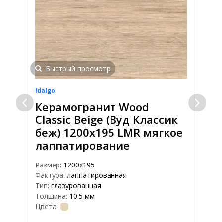
Быстрый просмотр
Idalgo
I
Керамогранит Wood
Classic Beige (Вуд Классик
беж) 1200x195 LMR мягкое
лаппатирование
Размер:
1200х195
Фактура:
лаппатированная
Тип:
глазурованная
Р
Толщина:
10.5 мм
Ф
Цвета:
Т
Т