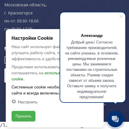
Московская область,
г. Красногорск
пн-чт: 09.00-18.00
пт: 09.00-17.00
Александр
Настройки Cookie
Добрый день! Согласно
Наш сайт использует файлы cookie, чтобы
требованию производителей,
Мы в соц. сетях
на сайте указаны, в основном,
улучшить работу сайта, повысить его
рекомендуемые розничные
эффективность и удобство.
цены. Мы занимаемся
Продолжая использовать сайт, вы
поставками на строительные
соглашаетесь на
использование файлов
объекты. Размер скидки
cookie.
зависит от объема заказа.
Оставьте заявку и получите
Системные cookie необходимы для работы
индивидуальное
сайта и всегда включены.
предложение!
Настроить
© 2003-2026 «Арткерамика». Все права защищены.
Карта сайта
Принять
/local/templates/artkeramika_new