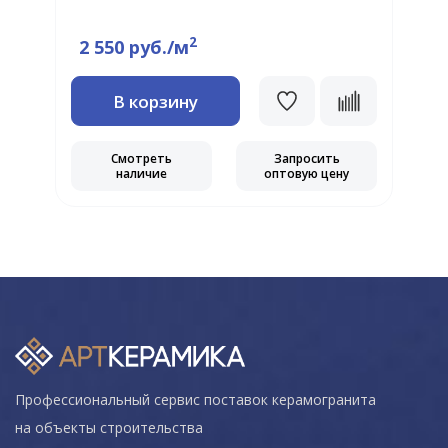
Ц
2
2 550 руб./м
В корзину
Смотреть
Запросить
наличие
оптовую цену
Профессиональный сервис поставок керамогранита
на объекты строительства