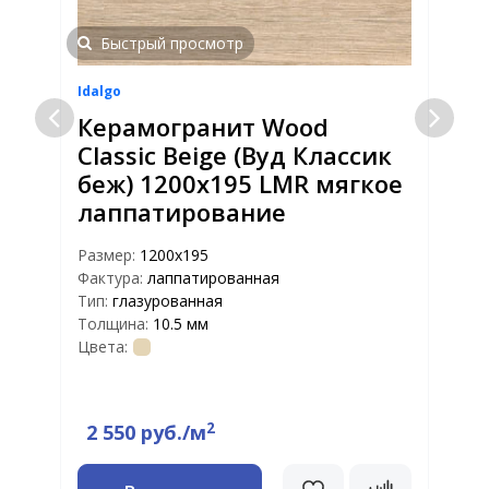
Быстрый просмотр
Idalgo
I
Керамогранит Wood
Classic Beige (Вуд Классик
беж) 1200x195 LMR мягкое
лаппатирование
Размер:
1200х195
Фактура:
лаппатированная
Тип:
глазурованная
Р
Толщина:
10.5 мм
Ф
Цвета:
Т
Т
Ц
2
2 550 руб./м