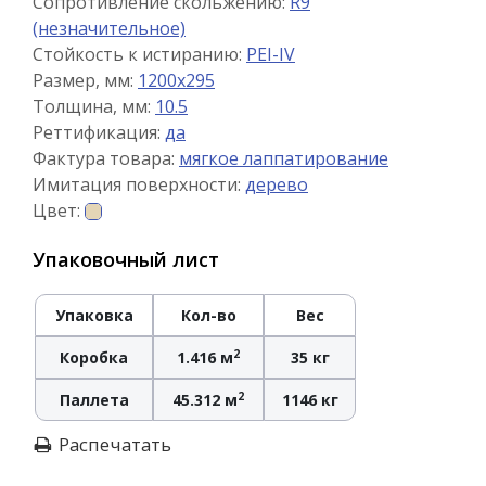
Сопротивление скольжению:
R9
(незначительное)
Стойкость к истиранию:
PEI-IV
Размер, мм:
1200x295
Толщина, мм:
10.5
Реттификация:
да
Фактура товара:
мягкое лаппатирование
Имитация поверхности:
дерево
Цвет:
Упаковочный лист
Упаковка
Кол-во
Вес
2
Коробка
1.416 м
35 кг
2
Паллета
45.312 м
1146 кг
Распечатать