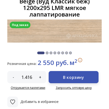
Beige (Вуд Классик беж)
1200x295 LMR мягкое
лаппатирование
Под заказ
2
i
2 550 руб.
м
Розничная цена:
-
+
В корзину
Отгружается паллетами
Запросить оптовую цену
Добавить в избранное