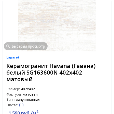
Быстрый просмотр
Laparet
Керамогранит Havana (Гавана)
белый SG163600N 402x402
матовый
Размер:
402x402
Фактура:
матовая
Тип:
глазурованная
Цвета:
2
1 590 руб./м