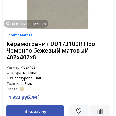
Быстрый просмотр
Kerama Marazzi
Керамогранит DD173100R Про
Чементо бежевый матовый
402х402х8
Размер:
402х402
Фактура:
матовая
Тип:
глазурованная
Толщина:
8 мм
Цвета:
2
1 983 руб./м
В корзину