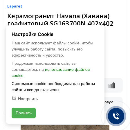
Laparet
Керамогранит Havana (Хавана)
графитовый SG163700N 402x402
матовый
Александр
Настройки Cookie
Добрый день! Согласно
Размер:
402x402
Наш сайт использует файлы cookie, чтобы
требованию производителей,
Фактура:
матовая
на сайте указаны, в основном,
улучшить работу сайта, повысить его
Тип:
глазурованная
рекомендуемые розничные
эффективность и удобство.
цены. Мы занимаемся
Цвета:
Продолжая использовать сайт, вы
поставками на строительные
2
1 590 руб./м
соглашаетесь на
использование файлов
объекты. Размер скидки
cookie.
зависит от объема заказа.
Оставьте заявку и получите
Системные cookie необходимы для работы
В корзину
индивидуальное
сайта и всегда включены.
предложение!
Настроить
Запросить оптовую
Смотреть наличие
цену
Принять