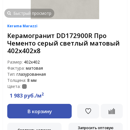
Быстрый просмотр
Kerama Marazzi
Керамогранит DD172900R Про
Чементо серый светлый матовый
402х402х8
Размер:
402х402
Фактура:
матовая
Тип:
глазурованная
Толщина:
8 мм
Цвета:
2
1 983 руб./м
В корзину
Запросить оптовую