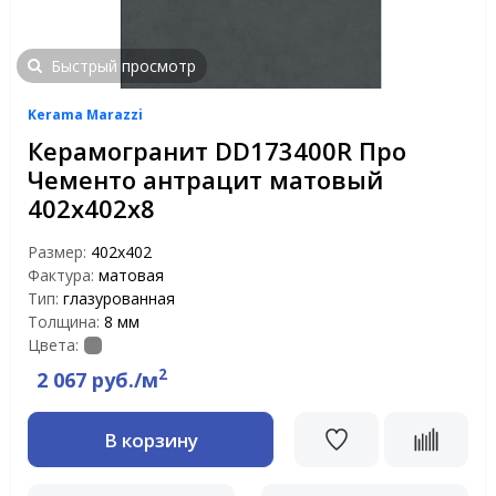
Быстрый просмотр
Kerama Marazzi
Керамогранит DD173400R Про
Чементо антрацит матовый
402х402х8
Размер:
402х402
Фактура:
матовая
Тип:
глазурованная
Толщина:
8 мм
Цвета:
2
2 067 руб./м
В корзину