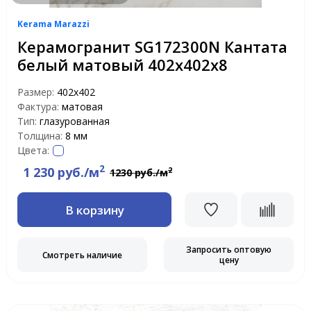
Kerama Marazzi
Керамогранит SG172300N Кантата
белый матовый 402х402х8
Размер:
402х402
Фактура:
матовая
Тип:
глазурованная
Толщина:
8 мм
Цвета:
2
1 230 руб./м
2
1230 руб./м
В корзину
Запросить оптовую
Смотреть наличие
цену