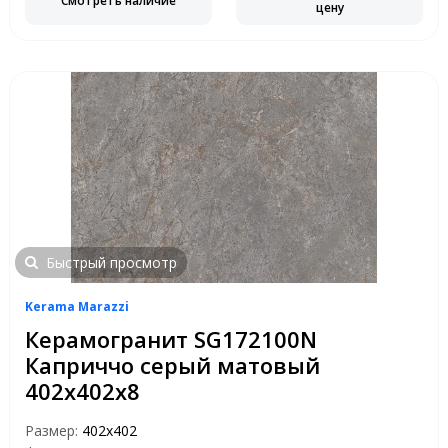
Смотреть наличие
цену
Быстрый просмотр
Kerama Marazzi
Керамогранит SG172100N
Каприччо серый матовый
402х402х8
Размер:
402х402