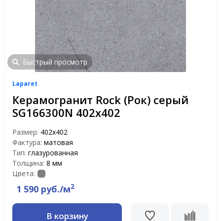
Быстрый просмотр
Laparet
Керамогранит Rock (Рок) серый
SG166300N 402x402
Размер:
402x402
Фактура:
матовая
Тип:
глазурованная
Толщина:
8 мм
Цвета:
2
1 590 руб./м
В корзину