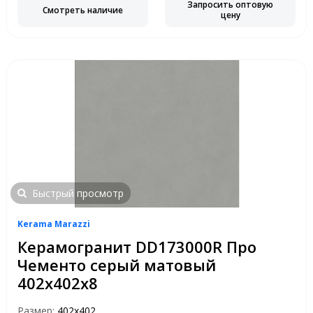
Запросить оптовую
Смотреть наличие
цену
Быстрый просмотр
Kerama Marazzi
Керамогранит DD173000R Про
Чементо серый матовый
402х402х8
Размер:
402х402