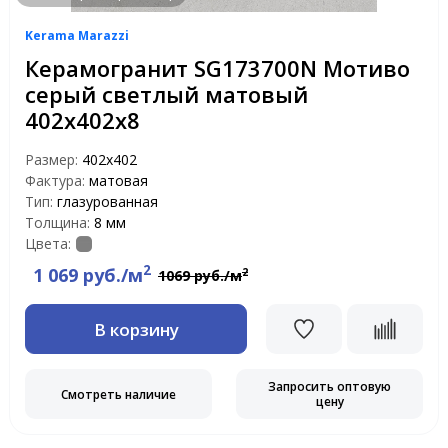
Kerama Marazzi
Керамогранит SG173700N Мотиво
серый светлый матовый
402х402х8
Размер:
402х402
Фактура:
матовая
Тип:
глазурованная
Толщина:
8 мм
Цвета:
2
1 069 руб./м
2
1069 руб./м
В корзину
Запросить оптовую
Смотреть наличие
цену