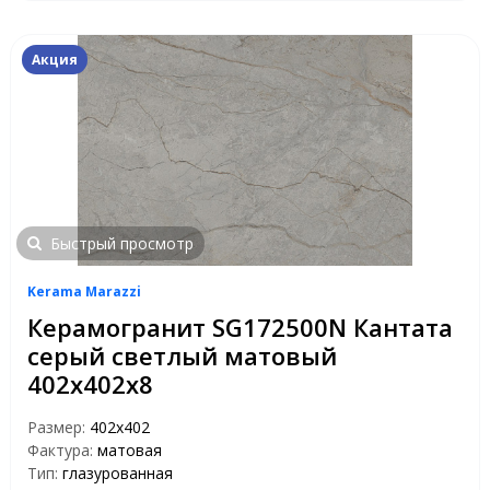
Акция
Быстрый просмотр
Kerama Marazzi
Керамогранит SG172500N Кантата
серый светлый матовый
402х402х8
Размер:
402х402
Фактура:
матовая
Тип:
глазурованная