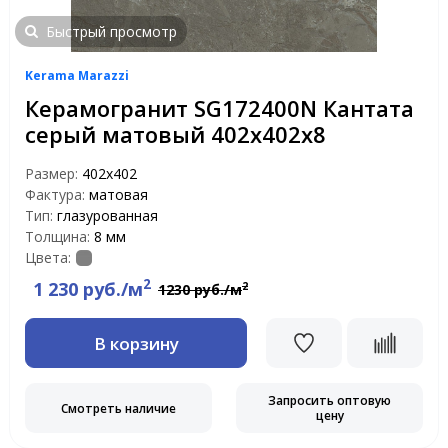
Быстрый просмотр
Kerama Marazzi
Керамогранит SG172400N Кантата
серый матовый 402х402х8
Размер:
402х402
Фактура:
матовая
Тип:
глазурованная
Толщина:
8 мм
Цвета:
2
1 230 руб./м
2
1230 руб./м
В корзину
Запросить оптовую
Смотреть наличие
цену