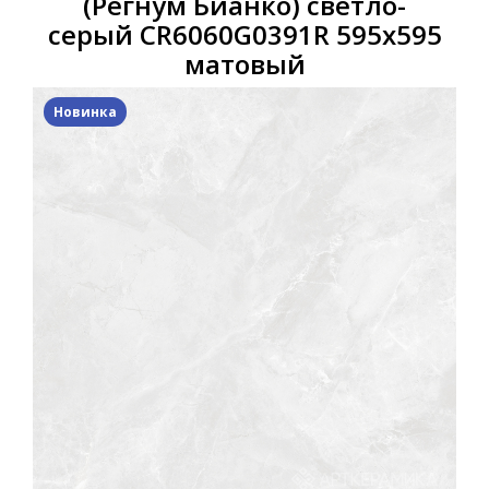
(Регнум Бианко) светло-
серый CR6060G0391R 595х595
матовый
Новинка