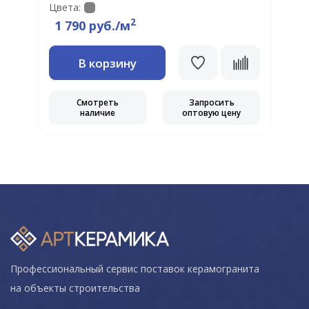
Цвета:
Ц
2
1 790 руб./м
В корзину
Смотреть
Запросить
наличие
оптовую цену
Профессиональный сервис поставок керамогранита
на объекты строительства