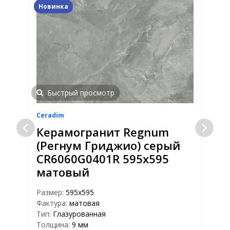
Новинка
Быстрый просмотр
Ceradim
C
Керамогранит Regnum
(Регнум Гриджио) серый
CR6060G0401R 595х595
матовый
Размер:
595x595
Р
Фактура:
матовая
Ф
Тип:
Глазурованная
Т
Толщина:
9 мм
Т