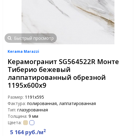
Быстрый просмотр
Kerama Marazzi
Керамогранит SG564522R Монте
Тиберио бежевый
лаппатированный обрезной
1195х600х9
Размер:
1191x595
Фактура:
полированная, лаппатированная
Тип:
глазурованная
Толщина:
9 мм
Цвета:
2
5 164 руб./м