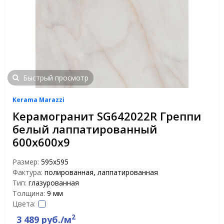
Быстрый просмотр
Kerama Marazzi
Керамогранит SG642022R Греппи
белый лаппатированный
600х600х9
Размер:
595x595
Фактура:
полированная, лаппатированная
Тип:
глазурованная
Толщина:
9 мм
Цвета:
2
3 489 руб./м