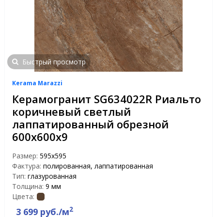
Быстрый просмотр
Kerama Marazzi
Керамогранит SG634022R Риальто
коричневый светлый
лаппатированный обрезной
600х600х9
Размер:
595x595
Фактура:
полированная, лаппатированная
Тип:
глазурованная
Толщина:
9 мм
Цвета:
2
3 699 руб./м