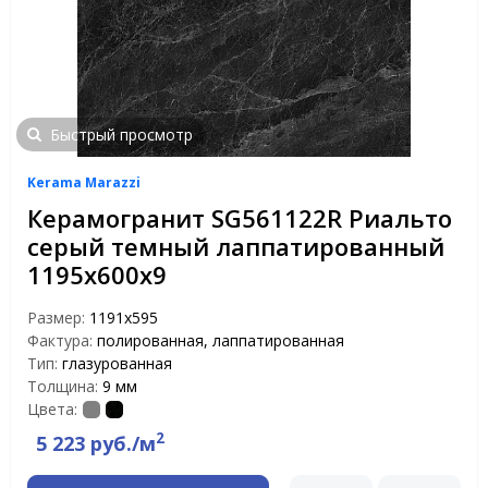
Быстрый просмотр
Kerama Marazzi
Керамогранит SG561122R Риальто
серый темный лаппатированный
1195х600х9
Размер:
1191x595
Фактура:
полированная, лаппатированная
Тип:
глазурованная
Толщина:
9 мм
Цвета:
2
5 223 руб./м