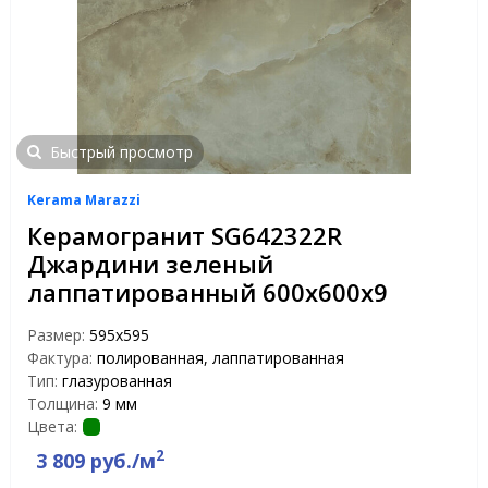
Быстрый просмотр
Kerama Marazzi
Керамогранит SG642322R
Джардини зеленый
лаппатированный 600х600х9
Размер:
595x595
Фактура:
полированная, лаппатированная
Тип:
глазурованная
Толщина:
9 мм
Цвета:
2
3 809 руб./м