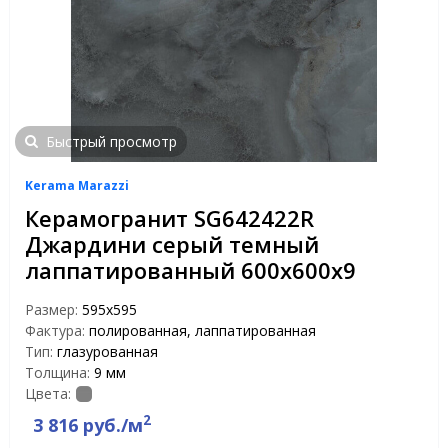
Быстрый просмотр
Kerama Marazzi
Керамогранит SG642422R
Джардини серый темный
лаппатированный 600х600х9
Размер:
595x595
Фактура:
полированная, лаппатированная
Тип:
глазурованная
Толщина:
9 мм
Цвета:
2
3 816 руб./м