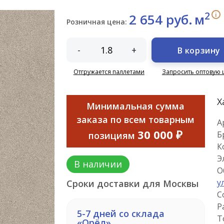
2
i
2 654 руб.
м
Розничная цена:
-
+
В корзину
Отгружается паллетами
Запросить оптовую 
Х
Минимальная сумма
заказа по всем товарным
А
30 000 ₽
Б
позициям
К
Э
В наличии
О
у
Сроки доставки для Москвы
С
Р
5-7 дней со склада
Т
«Орёл»