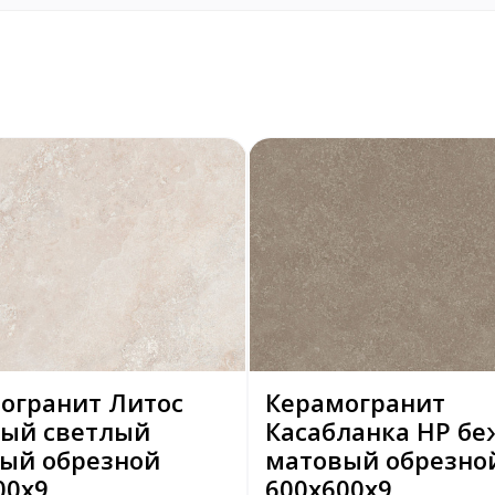
огранит Литос
Керамогранит
ый светлый
Касабланка HP б
ый обрезной
матовый обрезно
00x9
600x600x9