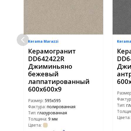
Kerama Marazzi
Kerama
Керамогранит
Кер
DD642422R
DD6
Джиминьяно
Джи
бежевый
ант
х9
лаппатированный
600
600х600х9
Разме
Фактур
Размер:
595x595
Тип:
гл
Фактура:
полированная
Толщи
Тип:
глазурованная
Цвета:
Толщина:
9 мм
Цвета: