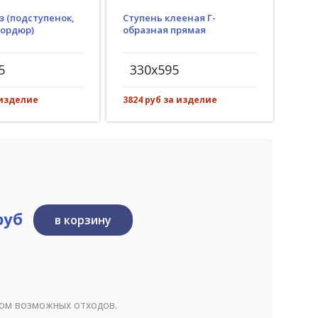
з (подступенок,
Ступень клееная Г-
Гид
бордюр)
образная прямая
(пр
рез)
5
330x595
30
 изделие
3824 руб за изделие
550 
руб
в корзину
том возможных отходов.