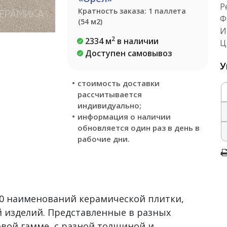
Р
Кратность заказа: 1 паллета
Ф
(54 м2)
И
2
2334 м
в наличии
Ц
Доступен самовывоз
У
стоимость доставки
рассчитывается
индивидуально;
информация о наличии
обновляется один раз в день в
рабочие дни.
500 наименований керамической плитки,
 изделий. Представленные в разных
овой гамме, с разной толщиной и