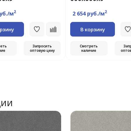
2
2
руб./м
2 654 руб./м
орзину
В корзину
реть
Запросить
Смотреть
Зап
чие
оптовую цену
наличие
опто
ции