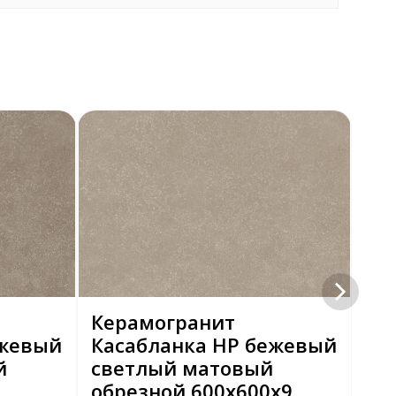
Керамогранит
Ке
ежевый
Касабланка HP бежевый
Бр
й
светлый матовый
св
обрезной 600x600x9
об