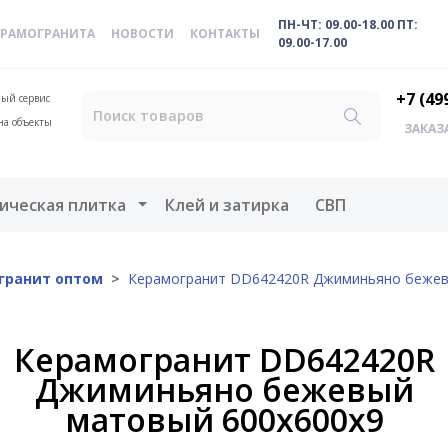
ПН-ЧТ: 09.00-18.00 ПТ:
ЕРАМОГРАНИТА
НОВОСТИ
КОНТАКТЫ
09.00-17.00
+7 (49
ый сервис
на объекты
ЗАКАЗ
меню
Открыть меню
ическая плитка
Клей и затирка
СВП
гранит оптом
Керамогранит DD642420R Джиминьяно бежев
Керамогранит DD642420R
Джиминьяно бежевый
матовый 600х600х9