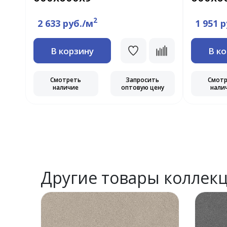
2
2 633 руб./м
1 951 
В корзину
В к
ь
Смотреть
Запросить
Смот
ну
наличие
оптовую цену
нали
Другие товары коллек