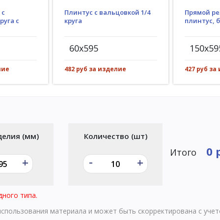
Плинтус с вальцовкой 1/4
 с
Прямой ре
круга
руга с
плинтус, 
60x595
150x59
482 руб за изделие
лие
427 руб за
делия (мм)
Количество (шт)
0 
Итого
-
+
+
дного типа.
 использования материала и может быть скорректирована с уче