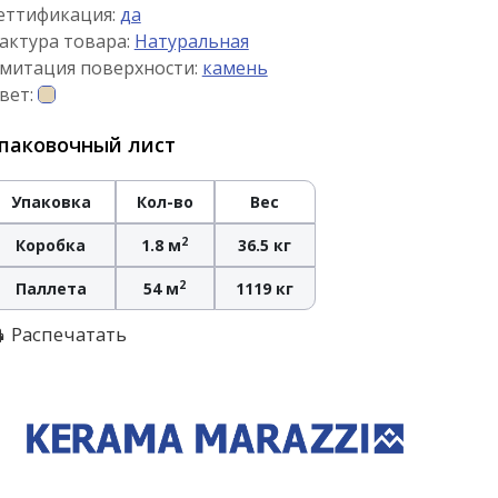
еттификация:
да
актура товара:
Натуральная
митация поверхности:
камень
вет:
паковочный лист
Упаковка
Кол-во
Вес
2
Коробка
1.8 м
36.5 кг
2
Паллета
54 м
1119 кг
Распечатать