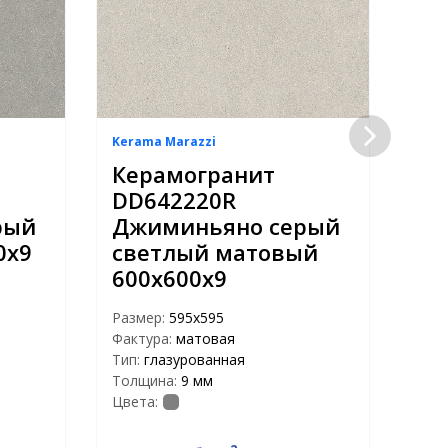
Kerama Marazzi
Kera
Керамогранит
Ке
DD642220R
DD
рый
Джиминьяно серый
Дж
0х9
светлый матовый
ан
600х600х9
ла
60
Размер:
595x595
Фактура:
матовая
Раз
Тип:
глазурованная
Факт
Толщина:
9 мм
Тип:
Цвета:
Тол
Цвет