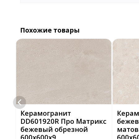
Похожие товары
Керамогранит
Керам
DD601920R Про Матрикс
бежев
бежевый обрезной
матов
600х600х9
600x6