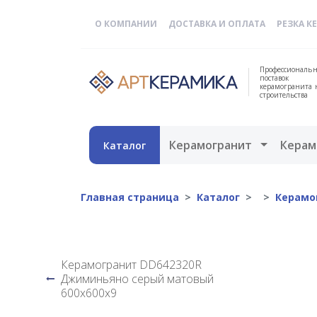
О КОМПАНИИ
ДОСТАВКА И ОПЛАТА
РЕЗКА К
Профессиональн
поставок
керамогранита 
строительства
Открыть 
Керамогранит
Керам
Каталог
Главная страница
Каталог
Керамо
Керамогранит DD642320R
Джиминьяно серый матовый
600х600х9