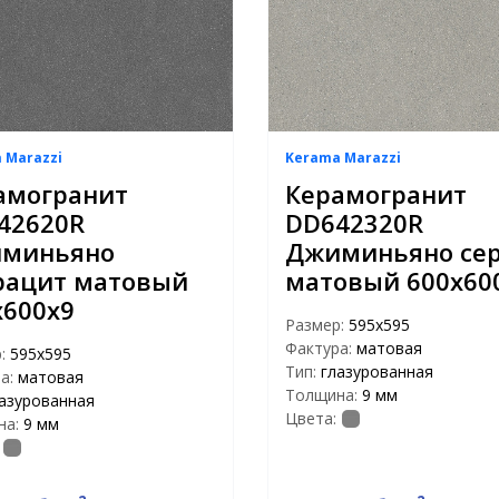
 Marazzi
Kerama Marazzi
амогранит
Керамогранит
42620R
DD642320R
миньяно
Джиминьяно се
рацит матовый
матовый 600х60
х600х9
Размер:
595x595
Фактура:
матовая
р:
595x595
Тип:
глазурованная
а:
матовая
Толщина:
9 мм
азурованная
Цвета:
на:
9 мм