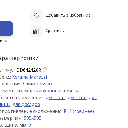
Добавить в избранное
Сравнить
цену
арактеристики
ртикул:
DD642420R
ренд:
Kerama Marazzi
оллекция:
Джиминьяно
лемент коллекции:
фоновая плитка
бласть применения:
для пола
,
для стен
,
для
лицы
,
для фасадов
опротивление скольжению:
R11 (среднее)
азмер, мм:
595x595
олщина, мм:
9