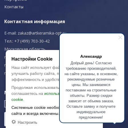
Контакты
Контактная информация
E-mail:
zakaz@artkeramika-opt.ru
Тел.: +7 (499) 703-30-42
Московская область,
Александр
г. Красногорск
Настройки Cookie
Добрый день! Согласно
пн-чт: 09.00-18.00
Наш сайт использует файлы cookie, чтобы
требованию производителей,
пт: 09.00-17.00
на сайте указаны, в основном,
улучшить работу сайта, повысить его
рекомендуемые розничные
эффективность и удобство.
цены. Мы занимаемся
Продолжая использовать сайт, вы
поставками на строительные
Мы в соц. сетях
соглашаетесь на
использование файлов
объекты. Размер скидки
cookie.
зависит от объема заказа.
Оставьте заявку и получите
Системные cookie необходимы для работы
индивидуальное
сайта и всегда включены.
предложение!
Настроить