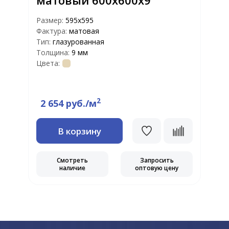
матовый 600х600х9
Размер:
595x595
Фактура:
матовая
Р
Тип:
глазурованная
Ф
Толщина:
9 мм
Т
Цвета:
Т
Ц
2
2 654 руб./м
В корзину
Смотреть
Запросить
наличие
оптовую цену