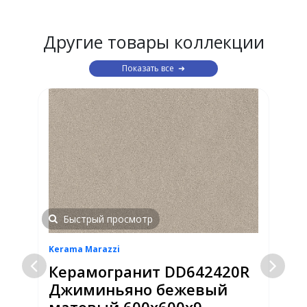
Другие товары коллекции
Показать все
Быстрый просмотр
Kerama Marazzi
K
Керамогранит DD642420R
й
Джиминьяно бежевый