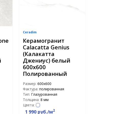
Ceradim
one
Керамогранит
Calacatta Genius
(Калакатта
й
Джениус) белый
600х600
Полированный
Размер:
600x600
Фактура:
полированная
Тип:
Глазурованная
Толщина:
8 мм
Цвета:
2
1 990 руб./м