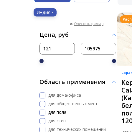
Индия
Рас
Очистить фильтр
Цена, руб
Lapa
Ке
Область применения
Cal
для дома/офиса
(Ка
для общественных мест
бе
по
для пола
12
для стен
для технических помещений