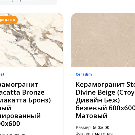
продажа
ret
Ceradim
рамогранит
Керамогранит St
acatta Bronze
Divine Beige (Сто
лакатта Бронз)
Дивайн Беж)
лый
бежевый 600х60
лированный
Матовый
00х600
Размер:
600х600
Фактура:
матовая