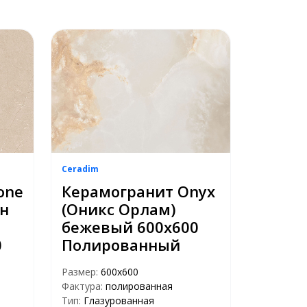
Ceradim
one
Керамогранит Onyx
ун
(Оникс Орлам)
бежевый 600х600
0
Полированный
Размер:
600x600
Фактура:
полированная
Тип:
Глазурованная