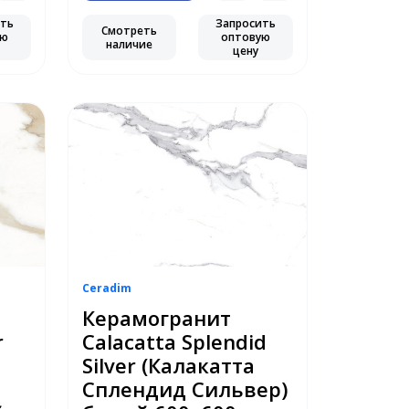
ить
Запросить
Смотреть
ую
оптовую
наличие
цену
Ceradim
Керамогранит
r
Calacatta Splendid
Silver (Калакатта
Сплендид Сильвер)