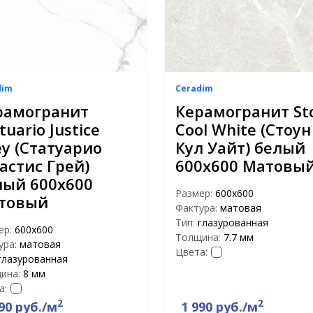
dim
Ceradim
рамогранит
Керамогранит St
tuario Justice
Cool White (Стоун
ey (Статуарио
Кул Уайт) белый
астис Грей)
600х600 Матовы
лый 600х600
Размер:
600х600
товый
Фактура:
матовая
Тип:
глазурованная
ер:
600х600
Толщина:
7.7 мм
ура:
матовая
Цвета:
глазурованная
ина:
8 мм
а:
2
2
90 руб./м
1 990 руб./м