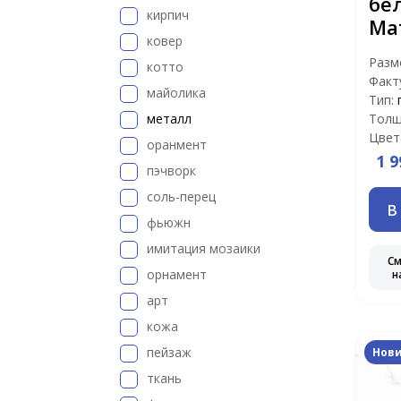
бе
кирпич
Ма
ковер
Разм
котто
Факт
майолика
Тип:
металл
Толщ
Цвет
оранмент
1 9
пэчворк
соль-перец
В
фьюжн
имитация мозаики
С
орнамент
н
арт
кожа
пейзаж
Нов
ткань