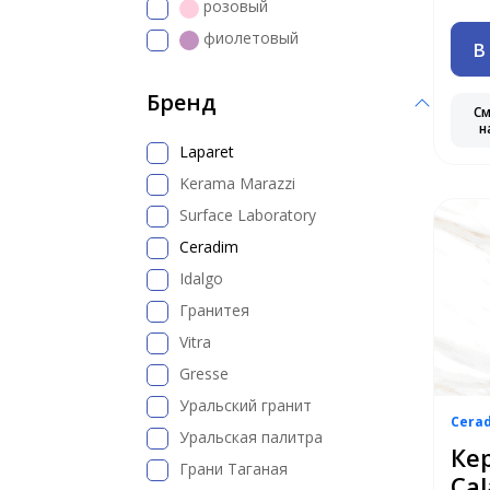
розовый
фиолетовый
В
Бренд
С
н
Laparet
Kerama Marazzi
Surface Laboratory
Ceradim
Idalgo
Гранитея
Vitra
Gresse
Уральский гранит
Cera
Уральская палитра
Ке
Грани Таганая
Cal