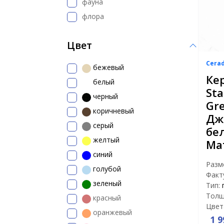
фауна
флора
Цвет
Cera
бежевый
Ке
белый
Sta
черный
Gr
коричневый
Дж
серый
бе
желтый
Ма
синий
Разм
голубой
Факт
зеленый
Тип:
Толщ
красный
Цвет
оранжевый
1 9