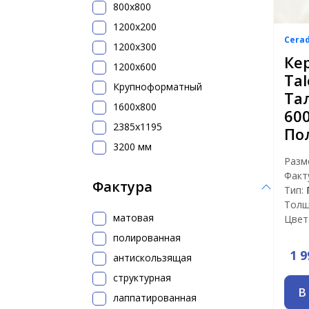
800х800
1200x200
Cera
1200х300
Ке
1200х600
Tal
Крупноформатный
Та
1600x800
60
2385x1195
По
3200 мм
Разм
Факт
Фактура
Тип:
Толщ
матовая
Цвет
полированная
1 9
антискользящая
структурная
В
лаппатированная