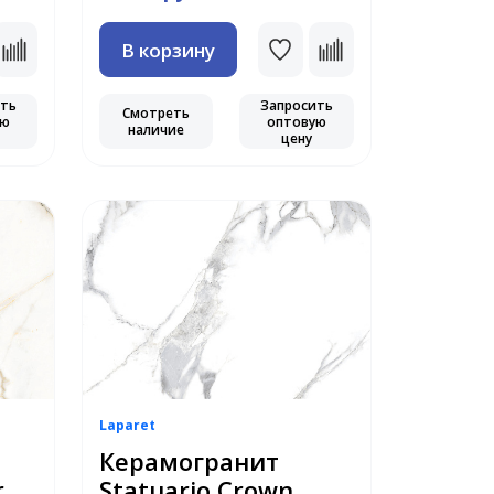
В корзину
ить
Запросить
Смотреть
ую
оптовую
наличие
цену
Laparet
Керамогранит
r
Statuario Crown