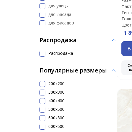
Разм
для улицы
Факт
Тип:
для фасада
Толщ
для фасадов
Цвет
1 8
Распродажа
В
Распродажа
С
Популярные размеры
н
200x200
300х300
400х400
500x500
600х300
600х600