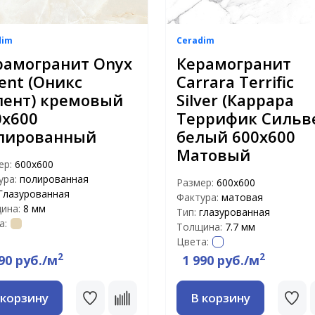
dim
Ceradim
рамогранит Onyx
Керамогранит
ent (Оникс
Carrara Terrific
лент) кремовый
Silver (Каррара
0х600
Террифик Сильв
лированный
белый 600х600
Матовый
ер:
600x600
ура:
полированная
Размер:
600х600
Глазурованная
Фактура:
матовая
ина:
8 мм
Тип:
глазурованная
а:
Толщина:
7.7 мм
Цвета:
2
2
90 руб./м
1 990 руб./м
 корзину
В корзину