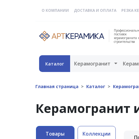
О КОМПАНИИ
ДОСТАВКА И ОПЛАТА
РЕЗКА К
Профессиональн
поставок
керамогранита 
строительства
Открыть 
Керамогранит
Керам
Каталог
Главная страница
Каталог
Керамогра
Керамогранит 
Товары
Коллекции
П