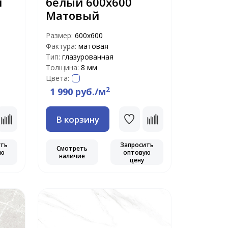
й
белый 600х600
Матовый
Размер:
600х600
Фактура:
матовая
Тип:
глазурованная
Толщина:
8 мм
Цвета:
2
1 990 руб./м
В корзину
ить
Запросить
Смотреть
ую
оптовую
наличие
цену