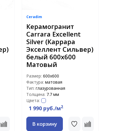
Ceradim
Керамогранит
Carrara Excellent
Silver (Каррара
ер)
Экселлент Сильвер)
белый 600х600
Матовый
Размер:
600х600
Фактура:
матовая
Тип:
глазурованная
Толщина:
7.7 мм
Цвета:
2
1 990 руб./м
В корзину