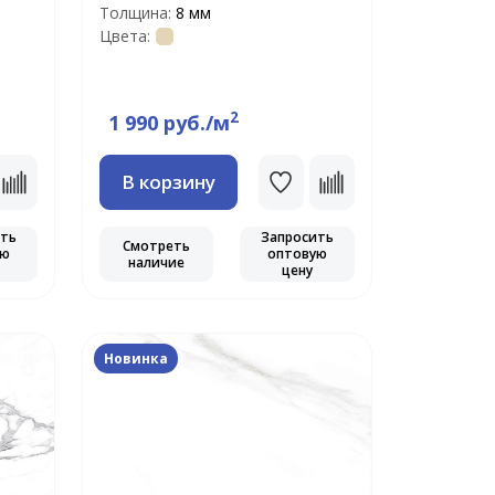
Толщина:
8 мм
Цвета:
2
1 990 руб./м
В корзину
ить
Запросить
Смотреть
ую
оптовую
наличие
цену
Новинка