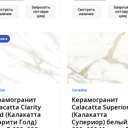
Запросить
Запрос
мотреть
Смотреть
оптовую
оптов
аличие
наличие
цену
цену
инка
dim
Ceradim
рамогранит
Керамогранит
acatta Clarity
Calacatta Superio
d (Калакатта
(Калакатта
арити Голд)
Супериор) белый