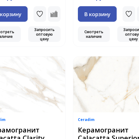
 корзину
В корзину
Запросить
Запрос
мотреть
Смотреть
оптовую
оптов
аличие
наличие
цену
цену
dim
Ceradim
рамогранит
Керамогранит
acatta Clarity
Calacatta Superio