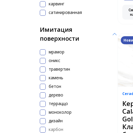
карвинг
С
сатинированная
н
Имитация
поверхности
Нов
мрамор
оникс
травертин
камень
бетон
Cera
дерево
Ке
терраццо
Cal
моноколор
Gol
дизайн
Кл
карбон