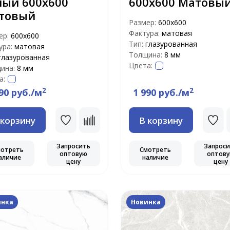
лый 600х600
600х600 Матовы
товый
Размер:
600х600
Фактура:
матовая
ер:
600х600
Тип:
глазурованная
ура:
матовая
Толщина:
8 мм
глазурованная
Цвета:
ина:
8 мм
а:
2
2
90 руб./м
1 990 руб./м
 корзину
В корзину
Запросить
Запрос
мотреть
Смотреть
оптовую
оптов
аличие
наличие
цену
цену
инка
Новинка