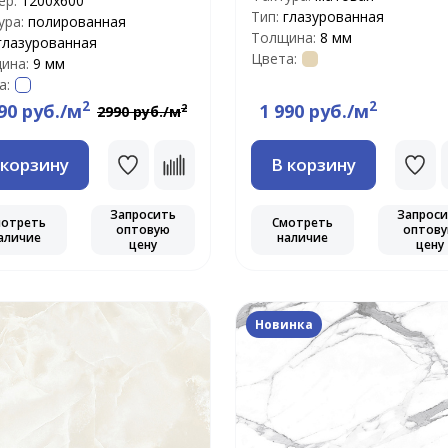
ер:
1200x600
Тип:
глазурованная
ура:
полированная
Толщина:
8 мм
глазурованная
Цвета:
ина:
9 мм
а:
2
2
90 руб./м
1 990 руб./м
2
2990 руб./м
 корзину
В корзину
Запросить
Запрос
мотреть
Смотреть
оптовую
оптов
аличие
наличие
цену
цену
Новинка