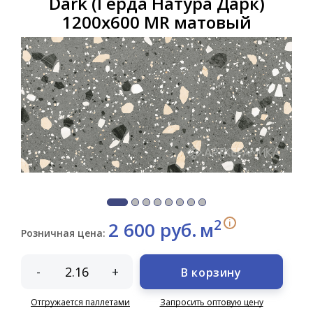
Dark (Герда Натура Дарк)
1200х600 MR матовый
2
i
2 600 руб.
м
Розничная цена:
-
+
В корзину
Отгружается паллетами
Запросить оптовую цену