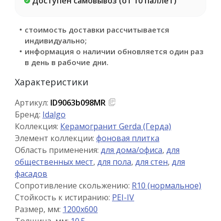
Доступен самовывоз (от 10 паллет)
стоимость доставки рассчитывается
индивидуально;
информация о наличии обновляется один раз
в день в рабочие дни.
Характеристики
Артикул:
ID9063b098MR
Бренд:
Idalgo
Коллекция:
Керамогранит Gerda (Герда)
Элемент коллекции:
фоновая плитка
Область применения:
для дома/офиса
,
для
общественных мест
,
для пола
,
для стен
,
для
фасадов
Сопротивление скольжению:
R10 (нормальное)
Стойкость к истиранию:
PEI-IV
Размер, мм:
1200x600