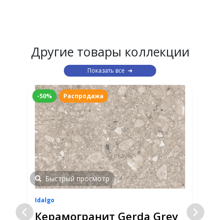
Другие товары коллекции
Показать все
-50%
Распродажа
Быстрый просмотр
Idalgo
I
-
Керамогранит Gerda Grey