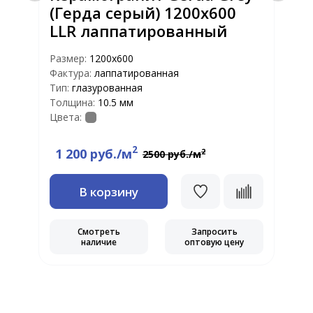
(Герда серый) 1200х600
LLR лаппатированный
Размер:
1200х600
Р
Фактура:
лаппатированная
Ф
Тип:
глазурованная
Т
Толщина:
10.5 мм
Т
Цвета:
Ц
2
1 200 руб./м
2
2500 руб./м
В корзину
Смотреть
Запросить
наличие
оптовую цену