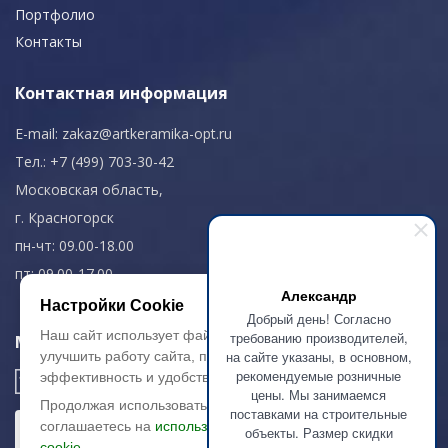
Портфолио
Контакты
Контактная информация
E-mail:
zakaz@artkeramika-opt.ru
Тел.: +7 (499) 703-30-42
Московская область,
г. Красногорск
пн-чт: 09.00-18.00
пт: 09.00-17.00
Александр
Настройки Cookie
Добрый день! Согласно
Наш сайт использует файлы cookie, чтобы
требованию производителей,
Мы в соц. сетях
на сайте указаны, в основном,
улучшить работу сайта, повысить его
рекомендуемые розничные
эффективность и удобство.
цены. Мы занимаемся
Продолжая использовать сайт, вы
поставками на строительные
соглашаетесь на
использование файлов
объекты. Размер скидки
cookie.