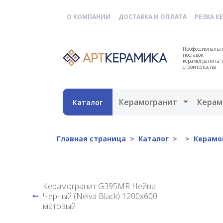
О КОМПАНИИ
ДОСТАВКА И ОПЛАТА
РЕЗКА К
Профессиональн
поставок
керамогранита 
строительства
Открыть 
Керамогранит
Керам
Каталог
Главная страница
Каталог
Керамо
Керамогранит G395MR Нейва
Черный (Neiva Black) 1200x600
матовый