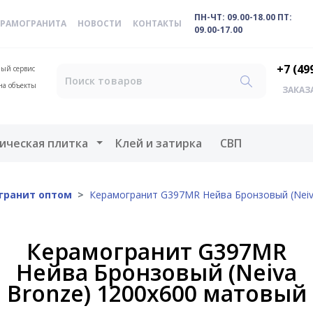
ПН-ЧТ: 09.00-18.00 ПТ:
ЕРАМОГРАНИТА
НОВОСТИ
КОНТАКТЫ
09.00-17.00
+7 (49
ый сервис
на объекты
ЗАКАЗ
меню
Открыть меню
ическая плитка
Клей и затирка
СВП
гранит оптом
Керамогранит G397MR Нейва Бронзовый (Neiv
Керамогранит G397MR
Нейва Бронзовый (Neiva
Bronze) 1200x600 матовый