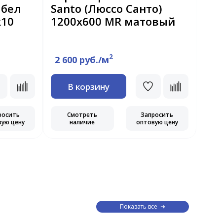
мбел
Santo (Люссо Санто)
Gr
x10
1200х600 MR матовый
12
2
2 600 руб./м
2 
В корзину
росить
Смотреть
Запросить
вую цену
наличие
оптовую цену
Показать все