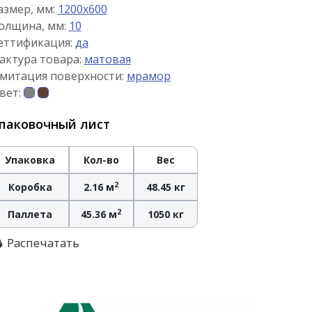
азмер, мм:
1200x600
олщина, мм:
10
еттификация:
да
актура товара:
матовая
митация поверхности:
мрамор
вет:
паковочный лист
Упаковка
Кол-во
Вес
2
Коробка
2.16 м
48.45 кг
2
Паллета
45.36 м
1050 кг
Распечатать