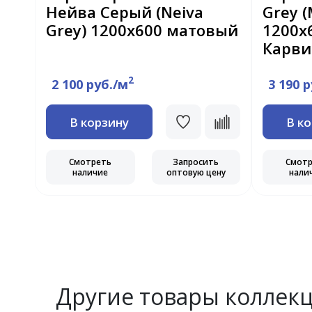
рый
Нейва Серый (Neiva
Grey 
MR
Grey) 1200x600 матовый
1200x
Карви
2
2 100 руб./м
3 190 
В корзину
В к
ь
Смотреть
Запросить
Смот
ну
наличие
оптовую цену
нали
Другие товары коллек