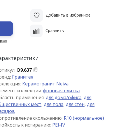
Добавить в избранное
Сравнить
цену
арактеристики
ртикул:
О9.637
ренд:
Гранитея
оллекция:
Керамогранит Neiva
лемент коллекции:
фоновая плитка
бласть применения:
для дома/офиса
,
для
бщественных мест
,
для пола
,
для стен
,
для
асадов
опротивление скольжению:
R10 (нормальное)
тойкость к истиранию:
PEI-IV