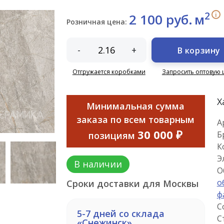
2
i
2 100 руб.
м
Розничная цена:
-
+
В корзину
Отгружается коробками
Запросить оптовую 
Х
Минимальная сумма
заказа по всем товарным
А
30 000 ₽
Б
позициям
К
Э
В наличии
О
о
Сроки доставки для Москвы
ф
С
5-7 дней со склада
С
«Снежинск»