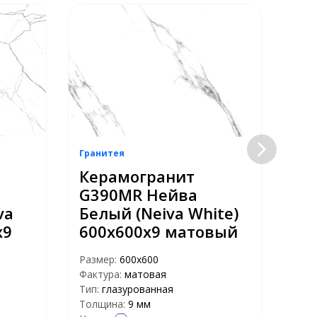
Гранитея
Гран
Керамогранит
Ке
G390MR Нейва
G3
va
Белый (Neiva White)
Ко
х9
600х600х9 матовый
Br
ма
Размер:
600х600
Фактура:
матовая
Раз
Тип:
глазурованная
Факт
Толщина:
9 мм
Тип: