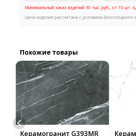
Минимальный заказ изделий 30 тыс. руб., от 10 шт. о
Цена изделия рассчитана с условием безотходного
Похожие товары
rey
Керамогранит G393MR
Керам