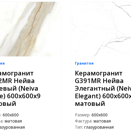
ея
Гранитея
амогранит
Керамогранит
2MR Нейва
G391MR Нейва
евый (Neiva
Элегантный (Nei
e) 600х600х9
Elegant) 600х600
овый
матовый
р:
600х600
Размер:
600х600
а:
матовая
Фактура:
матовая
азурованная
Тип:
глазурованная