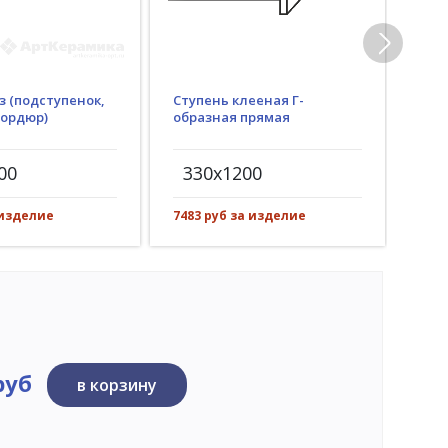
з (подступенок,
Ступень клееная Г-
Гид
бордюр)
образная прямая
(пр
рез)
00
330x1200
30
 изделие
7483 руб за изделие
1087
руб
в корзину