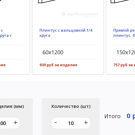
Плинтус с вальцовкой 1/4
 с
Прямой ре
круга
руга с
плинтус, 
60x1200
150x12
930 руб за изделие
лие
757 руб за
делия (мм)
Количество (шт)
0 
Итого
-
+
+