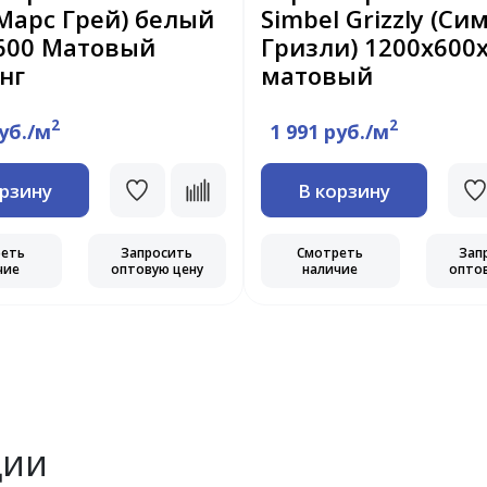
(Марс Грей) белый
Simbel Grizzly (Си
600 Матовый
Гризли) 1200x600
нг
матовый
2
2
руб./м
1 991 руб./м
орзину
В корзину
реть
Запросить
Смотреть
Зап
чие
оптовую цену
наличие
опто
ции