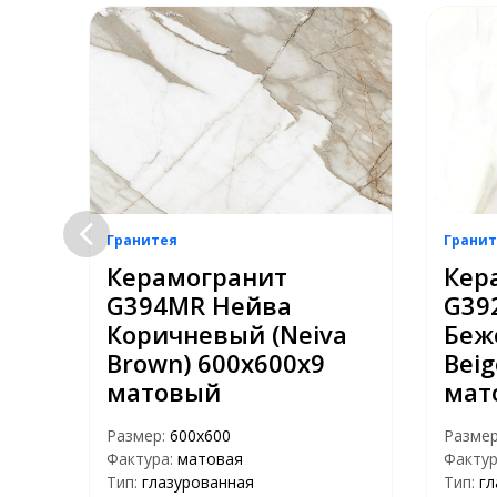
Гранитея
Гранит
Керамогранит
Кер
G394MR Нейва
G39
ck)
Коричневый (Neiva
Беж
Brown) 600х600х9
Beig
матовый
мат
Размер:
600х600
Разме
Фактура:
матовая
Фактур
Тип:
глазурованная
Тип:
гл