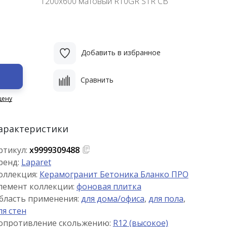
1200x600 матовый R10GR STR CB
Добавить в избранное
Сравнить
цену
арактеристики
ртикул:
х9999309488
ренд:
Laparet
оллекция:
Керамогранит Бетоника Бланко ПРО
лемент коллекции:
фоновая плитка
бласть применения:
для дома/офиса
,
для пола
,
ля стен
опротивление скольжению:
R12 (высокое)