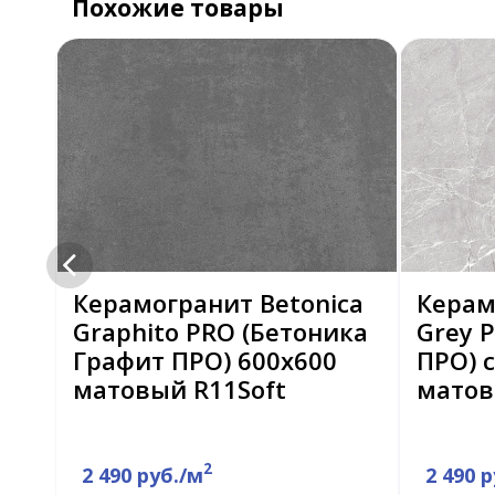
Похожие товары
or
Керамогранит Betonica
Керам
Graphito PRO (Бетоника
Grey 
-
Графит ПРО) 600x600
ПРО) 
матовый R11Soft
матов
2
2 490 руб./м
2 490 