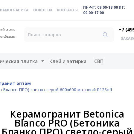
ПН-ЧТ: 09.00-18.00 ПТ:
ЕРАМОГРАНИТА
НОВОСТИ
КОНТАКТЫ
09.00-17.00
+7 (49
ый сервис
на объекты
ЗАКАЗ
меню
Открыть меню
ическая плитка
Клей и затирка
СВП
гранит оптом
а Бланко ПРО) светло-серый 600x600 матовый R12Soft
Керамогранит Betonica
Blanco PRO (Бетоника
Бланко ПРО) светло-серый