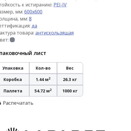
тойкость к истиранию:
PEI-IV
азмер, мм:
600x600
олщина, мм:
8
еттификация:
да
актура товара:
антискользящая
вет:
паковочный лист
Упаковка
Кол-во
Вес
2
Коробка
1.44 м
26.3 кг
2
Паллета
54.72 м
1000 кг
Распечатать