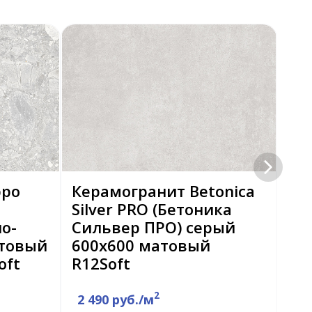
ppo
Керамогранит Betonica
Ке
Silver PRO (Бетоника
Bl
о-
Сильвер ПРО) серый
Бл
атовый
600x600 матовый
се
oft
R12Soft
R1
2
2 490 руб./м
2 