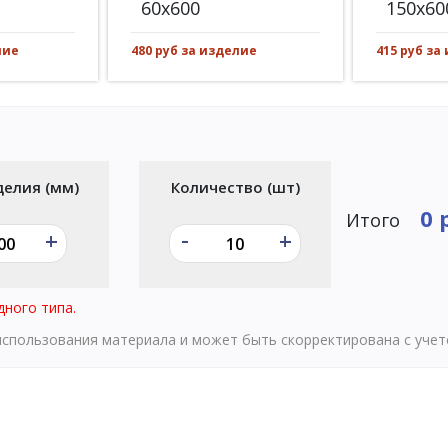
60x600
150x60
480 руб за изделие
лие
415 руб за
делия (мм)
Количество (шт)
0 
Итого
-
+
+
дного типа.
 использования материала и может быть скорректирована с уче