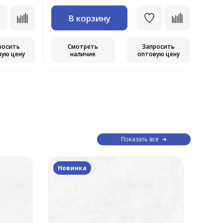
В корзину
росить
Смотреть
Запросить
вую цену
наличие
оптовую цену
Показать все
Новинка