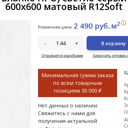
600x600 матовый R12Soft
2
i
2 490 руб.
м
Розничная цена:
-
+
В корзину
Отгружается коробками
Запросить оптовую 
Х
Минимальная сумма заказа
по всем товарным
А
позициям
30 000 ₽
Б
К
Нет данных о наличии.
Э
О
Свяжитесь с нами для
д
получения актуальной
С