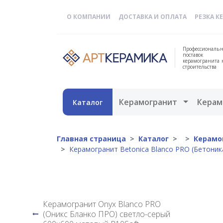
О КОМПАНИИ
ДОСТАВКА И ОПЛАТА
РЕЗКА К
Профессиональн
поставок
керамогранита 
строительства
Открыть 
Керамогранит
Керам
Каталог
Главная страница
Каталог
Керамо
Керамогранит Betonica Blanco PRO (Бетоник
Керамогранит Onyx Blanco PRO
(Оникс Бланко ПРО) светло-серый