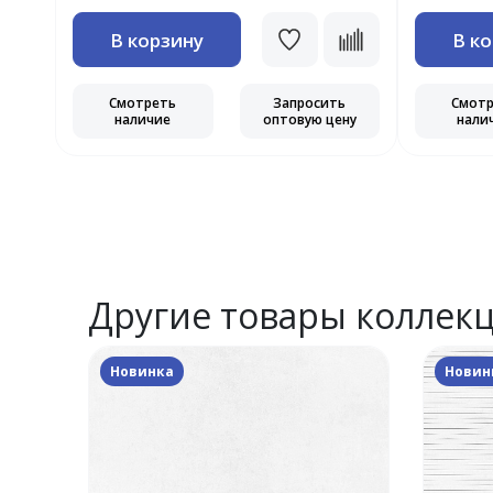
В корзину
В к
ь
Смотреть
Запросить
Смот
ну
наличие
оптовую цену
нали
Другие товары коллек
Новинка
Новин