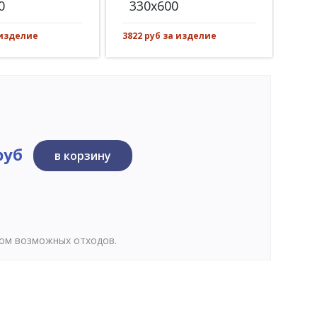
0
330x600
30
 изделие
3822 руб за изделие
551 
руб
в корзину
том возможных отходов.