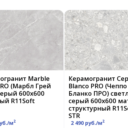
огранит Marble
Керамогранит Ce
PRO (Марбл Грей
Blanco PRO (Чеппо
серый 600x600
Бланко ПРО) светл
ый R11Soft
серый 600x600 м
структурный R11S
STR
2
2
руб./м
2 490 руб./м