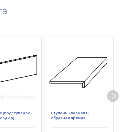
та
з (подступенок,
Ступень клееная Г-
Гид
бордюр)
образная прямая
(пр
рез)