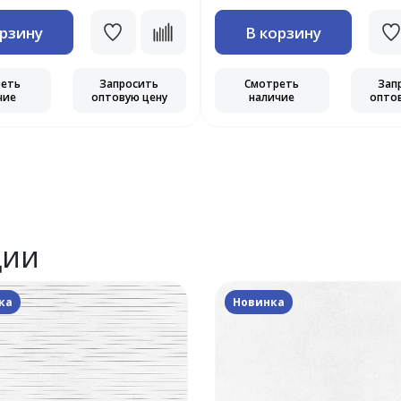
орзину
В корзину
реть
Запросить
Смотреть
Зап
чие
оптовую цену
наличие
опто
ции
ка
Новинка