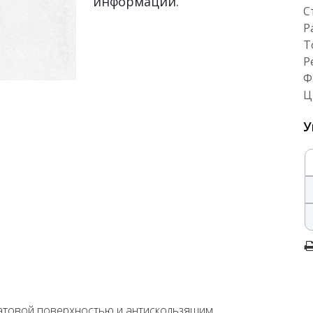
информации.
С
Р
Т
Р
Ф
Ц
У
матовой поверхностью и антискользящим