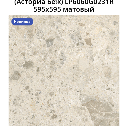
(Асториа Беж) LP6060G0231R
595х595 матовый
Новинка