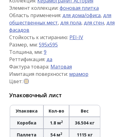
Коллекция:
Керамогранит Астория
Элемент коллекции:
фоновая плитка
Область применения:
для дома/офиса
,
для
общественных мест
,
для пола
,
для стен
,
для
фасадов
Стойкость к истиранию:
PEI-IV
Размер, мм:
595x595
Толщина, мм:
9
Реттификация:
да
Фактура товара:
Матовая
Имитация поверхности:
мрамор
Цвет:
Упаковочный лист
Упаковка
Кол-во
Вес
2
Коробка
1.8 м
36.504 кг
2
Паллета
54 м
1115 кг