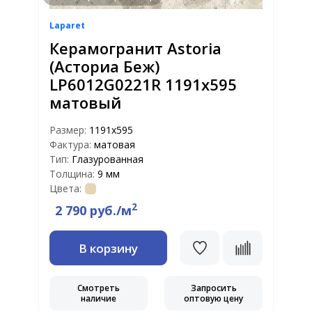
Laparet
Керамогранит Astoria
(Асториа Беж)
LP6012G0221R 1191х595
матовый
Размер:
1191x595
Фактура:
матовая
Тип:
Глазурованная
Толщина:
9 мм
Цвета:
2
2 790 руб./м
В корзину
Смотреть
Запросить
наличие
оптовую цену