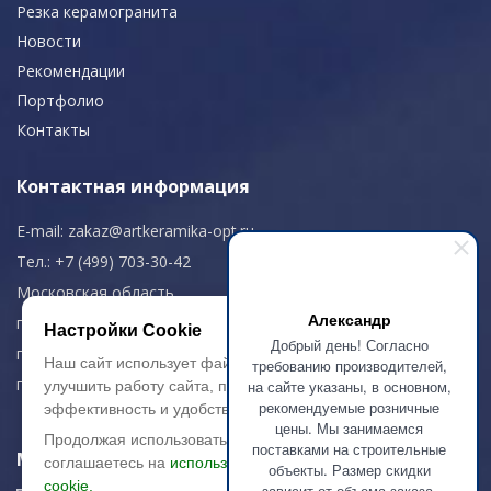
Резка керамогранита
Новости
Рекомендации
Портфолио
Контакты
Контактная информация
E-mail:
zakaz@artkeramika-opt.ru
Тел.: +7 (499) 703-30-42
Московская область,
Александр
г. Красногорск
Настройки Cookie
Добрый день! Согласно
пн-чт: 09.00-18.00
Наш сайт использует файлы cookie, чтобы
требованию производителей,
пт: 09.00-17.00
на сайте указаны, в основном,
улучшить работу сайта, повысить его
рекомендуемые розничные
эффективность и удобство.
цены. Мы занимаемся
Продолжая использовать сайт, вы
поставками на строительные
Мы в соц. сетях
соглашаетесь на
использование файлов
объекты. Размер скидки
cookie.
зависит от объема заказа.