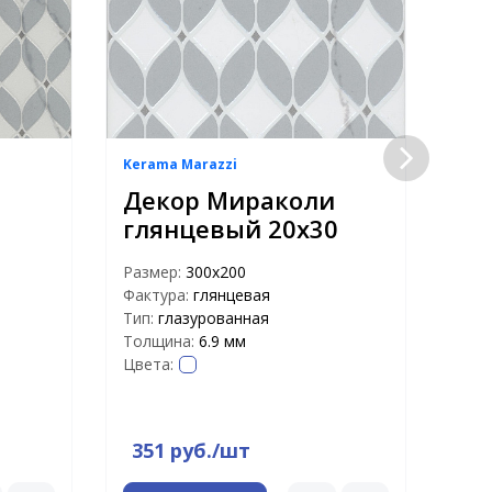
Kerama Marazzi
Kera
и
Декор Мираколи
Де
глянцевый 20х30
мо
гл
Размер:
300х200
48
Фактура:
глянцевая
Тип:
глазурованная
Раз
Толщина:
6.9 мм
Факт
Цвета:
Тип:
Тол
Цвет
351 руб./шт
75