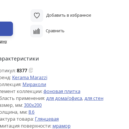
Добавить в избранное
Сравнить
цену
арактеристики
ртикул:
8377
ренд:
Kerama Marazzi
оллекция:
Мираколи
лемент коллекции:
фоновая плитка
бласть применения:
для дома/офиса
,
для стен
азмер, мм:
300x200
олщина, мм:
8.6
актура товара:
Глянцевая
митация поверхности:
мрамор