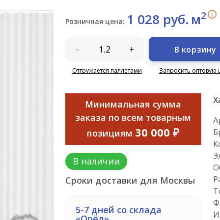
2
i
1 028 руб.
м
Розничная цена:
-
+
В корзину
Отгружается паллетами
Запросить оптовую 
Х
Минимальная сумма
заказа по всем товарным
А
30 000 ₽
Б
позициям
К
Э
В наличии
О
Р
Сроки доставки для Москвы
Т
Ф
5-7 дней со склада
И
«Орёл»