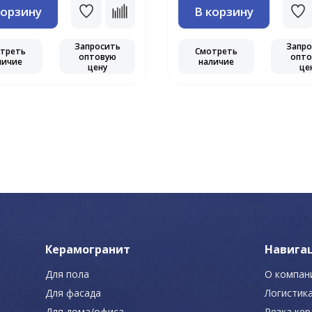
корзину
В корзину
Запросить
Запро
треть
Смотреть
оптовую
опто
личие
наличие
цену
це
Керамогранит
Навига
Для пола
О компан
Для фасада
Логистик
Для дома/офиса
Резка ке