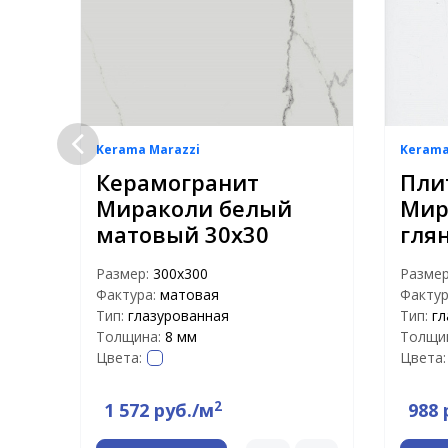
Kerama Marazzi
Kerama
и
Керамогранит
Пли
Мираколи белый
Мир
матовый 30х30
гля
Размер:
300х300
Разме
Фактура:
матовая
Фактур
Тип:
глазурованная
Тип:
гл
Толщина:
8 мм
Толщи
Цвета:
Цвета:
2
1 572 руб./м
988 