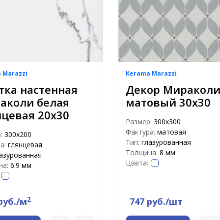
 Marazzi
Kerama Marazzi
тка настенная
Декор Миракол
аколи белая
матовый 30х30
нцевая 20х30
Размер:
300х300
Фактура:
матовая
р:
300х200
Тип:
глазурованная
а:
глянцевая
Толщина:
8 мм
азурованная
Цвета:
на:
6.9 мм
2
руб./м
747 руб./шт