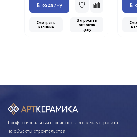
В корзину
В 
ть
ю
Запросить
Смотреть
Смо
оптовую
наличие
на
цену
Профессиональный сервис поставок керамогранита
на объекты строительства