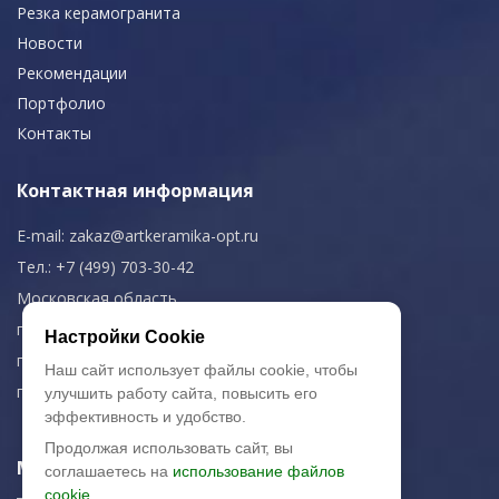
Резка керамогранита
Новости
Рекомендации
Портфолио
Контакты
Контактная информация
E-mail:
zakaz@artkeramika-opt.ru
Тел.: +7 (499) 703-30-42
Московская область,
г. Красногорск
Настройки Cookie
пн-чт: 09.00-18.00
Наш сайт использует файлы cookie, чтобы
пт: 09.00-17.00
улучшить работу сайта, повысить его
эффективность и удобство.
Продолжая использовать сайт, вы
Мы в соц. сетях
соглашаетесь на
использование файлов
cookie.