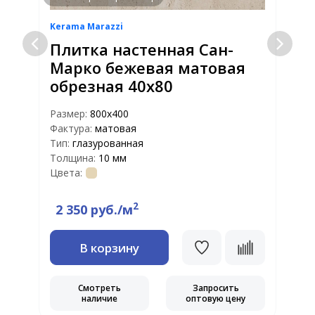
Kerama Marazzi
K
Плитка настенная Сан-
Марко бежевая матовая
обрезная 40х80
Размер:
800х400
Р
Фактура:
матовая
Ф
Тип:
глазурованная
Т
Толщина:
10 мм
Т
Цвета:
Ц
2
2 350 руб./м
В корзину
Смотреть
Запросить
наличие
оптовую цену