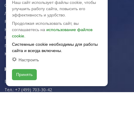
Наш сайт использует файлы cookie, чтобы
О компании
улучшить работу сайта, повысить его
Логистика
эффективность и удобство.
Резка керамогранита
Продолжая использовать сайт, вы
Новости
соглашаетесь на
использование файлов
cookie.
Рекомендации
Системные cookie необходимы для работы
Портфолио
сайта и всегда включены.
Контакты
Настроить
Контактная информация
Принять
E-mail:
zakaz@artkeramika-opt.ru
Тел.: +7 (499) 703-30-42
Московская область,
г. Красногорск
пн-чт: 09.00-18.00
пт: 09.00-17.00