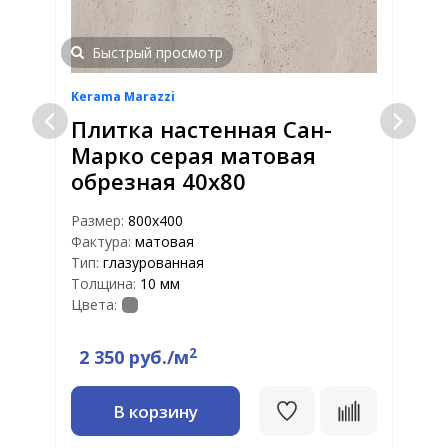
Быстрый просмотр
Kerama Marazzi
K
Плитка настенная Сан-
Марко серая матовая
обрезная 40х80
Размер:
800х400
Р
Фактура:
матовая
Ф
Тип:
глазурованная
Т
Толщина:
10 мм
Т
Цвета:
Ц
2
2 350 руб./м
В корзину