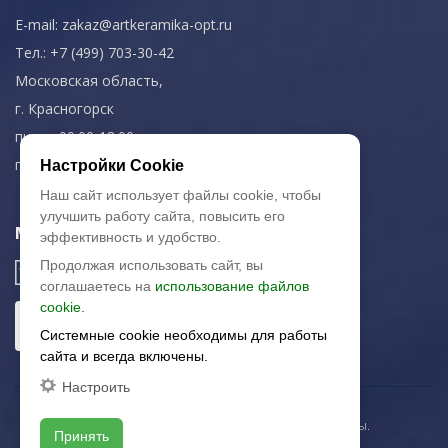
E-mail:
zakaz@artkeramika-opt.ru
Тел.: +7 (499) 703-30-42
Московская область,
г. Красногорск
пн-чт: 09.00-18.00
пт: 09.00-17.00
Настройки Cookie
Наш сайт использует файлы cookie, чтобы
улучшить работу сайта, повысить его
Мы в соц. сетях
эффективность и удобство.
Продолжая использовать сайт, вы
соглашаетесь на
использование файлов
cookie.
Системные cookie необходимы для работы
сайта и всегда включены.
Настроить
© 2003-2026 «Арткерамика». Все права защищены.
Принять
Карта сайта