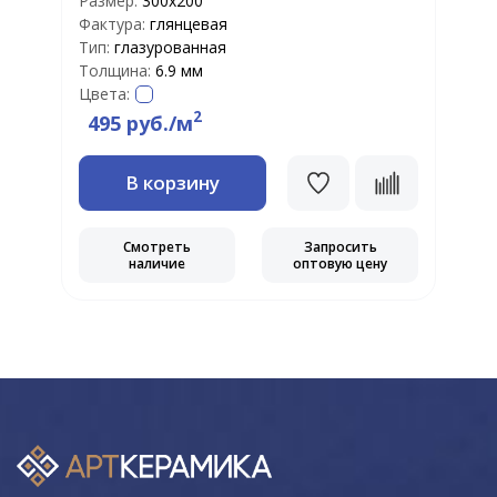
Размер:
300х200
Р
Фактура:
глянцевая
Т
Тип:
глазурованная
Т
Толщина:
6.9 мм
Ц
Цвета:
2
495 руб./м
В корзину
Смотреть
Запросить
наличие
оптовую цену