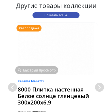
Другие товары коллекции
Показать все
Распродажа
Быстрый просмотр
Kerama Marazzi
K
8000 Плитка настенная
Белое солнце глянцевый
300х200х6,9