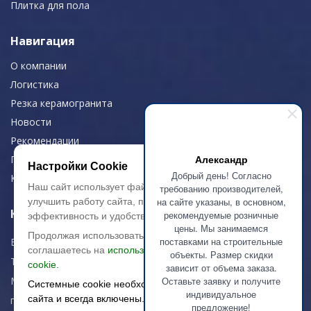
Плитка для пола
Навигация
О компании
Логистика
Резка керамогранита
Новости
Рекомендации
Александр
Портфолио
Настройки Cookie
Добрый день! Согласно
Контакты
Наш сайт использует файлы cookie, чтобы
требованию производителей,
на сайте указаны, в основном,
улучшить работу сайта, повысить его
Контактная информация
рекомендуемые розничные
эффективность и удобство.
цены. Мы занимаемся
Продолжая использовать сайт, вы
поставками на строительные
E-mail:
zakaz@artkeramika-opt.ru
соглашаетесь на
использование файлов
объекты. Размер скидки
Тел.: +7 (499) 703-30-42
cookie.
зависит от объема заказа.
Московская область,
Оставьте заявку и получите
Системные cookie необходимы для работы
индивидуальное
сайта и всегда включены.
г. Красногорск
предложение!