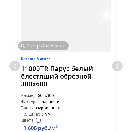
Быстрый просмотр
Kerama Marazzi
K
11000TR Парус белый
блестящий обрезной
300х600
Р
Ф
Размер:
600х300
Т
Фактура:
глянцевая
Т
Тип:
глазурованная
Ц
Толщина:
9 мм
Цвета:
2
1 606 руб./м