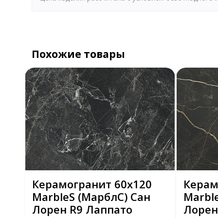
Похожие товары
Керамогранит 60х120
Керам
MarbleS (МарблС) Сан
Marbl
Лорен R9 Лаппато
Лорен