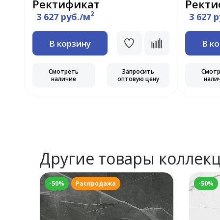
Ректификат
Ректи
2
3 627 руб./м
3 627 
В корзину
В к
Смотреть
Запросить
Смот
наличие
оптовую цену
нали
Другие товары коллек
-50%
Распродажа
-50%