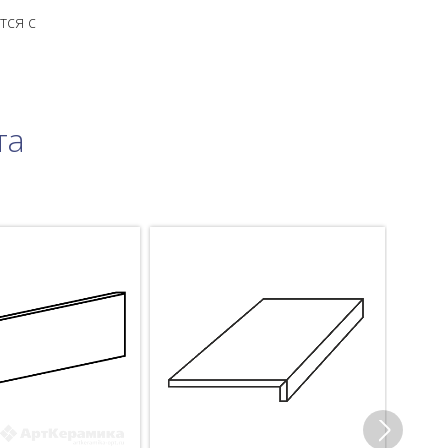
тся с
та