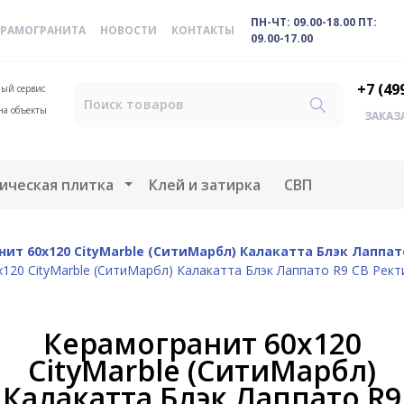
ПН-ЧТ: 09.00-18.00 ПТ:
ЕРАМОГРАНИТА
НОВОСТИ
КОНТАКТЫ
09.00-17.00
+7 (49
ый сервис
на объекты
ЗАКАЗ
меню
Открыть меню
ическая плитка
Клей и затирка
СВП
ит 60х120 CityMarble (СитиМарбл) Калакатта Блэк Лаппат
120 CityMarble (СитиМарбл) Калакатта Блэк Лаппато R9 CB Рек
Керамогранит 60х120
CityMarble (СитиМарбл)
Калакатта Блэк Лаппато R9