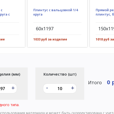
Плинтус с вальцовкой 1/4
 с
Прямой ре
круга
руга с
плинтус, 
60x1197
150x11
1033 руб за изделие
лие
1018 руб з
делия (мм)
Количество (шт)
0 
Итого
-
+
+
дного типа.
 использования материала и может быть скорректирована с уче