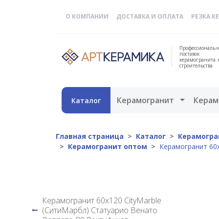
О КОМПАНИИ
ДОСТАВКА И ОПЛАТА
РЕЗКА К
Профессиональн
поставок
керамогранита 
строительства
Открыть 
Керамогранит
Керам
Каталог
Главная страница
Каталог
Керамогран
Керамогранит оптом
Керамогранит 60х
Керамогранит 60х120 CityMarble
(СитиМарбл) Статуарио Венато