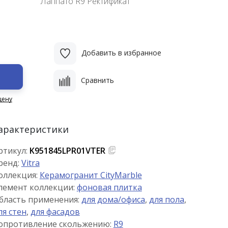
Лаппато R9 Ректификат
Добавить в избранное
Сравнить
цену
арактеристики
ртикул:
K951845LPR01VTER
ренд:
Vitra
оллекция:
Керамогранит CityMarble
лемент коллекции:
фоновая плитка
бласть применения:
для дома/офиса
,
для пола
,
ля стен
,
для фасадов
опротивление скольжению:
R9