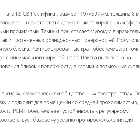
аппато R9 CB Ректификат, размер 1197×597 мм, толщина 8 м
атовые зоны сочетаются с деликатным полированным эффек
ыми прожилками. Темный фон создает глубокую выразител
, так и протяженных облицовочных поверхностей. Полупол
ального блеска. Ректифицированные края обеспечивают точ
иал с минимальной шириной швов. Плитка выполнена на
нования близок к поверхности, а кромки и возможные скол
в в жилых, коммерческих и общественных пространствах. П
зку и подходит для помещений со средней проходимостью,
сти PEI-III обеспечивает устойчивость к регулярному
соответствует базовому уровню противоскольжения для