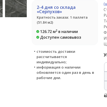
(
2-4 дня со склада
С
«Серпухов»
Р
Кратность заказа: 1 паллета
Т
(51.84 м2)
Р
2
126.72 м
в наличии
Ф
Доступен самовывоз
И
Ц
стоимость доставки
У
рассчитывается
индивидуально;
информация о наличии
обновляется один раз в день в
рабочие дни.