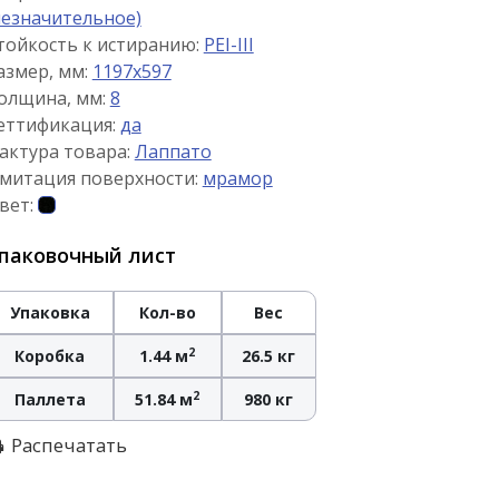
незначительное)
тойкость к истиранию:
PEI-III
азмер, мм:
1197x597
олщина, мм:
8
еттификация:
да
актура товара:
Лаппато
митация поверхности:
мрамор
вет:
паковочный лист
Упаковка
Кол-во
Вес
2
Коробка
1.44 м
26.5 кг
2
Паллета
51.84 м
980 кг
Распечатать