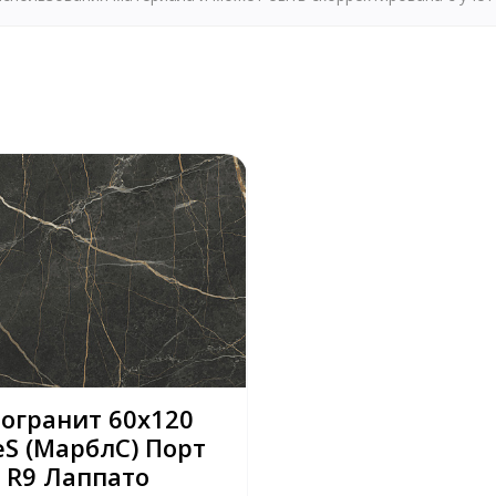
огранит 60х120
eS (МарблС) Порт
 R9 Лаппато