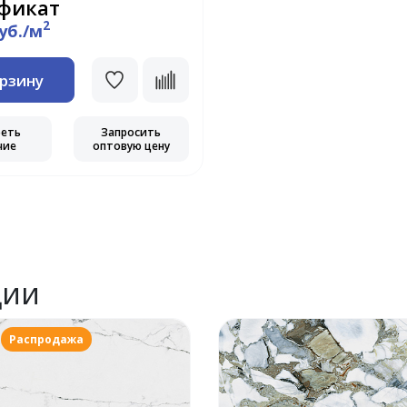
фикат
2
руб./м
орзину
реть
Запросить
чие
оптовую цену
ции
Распродажа