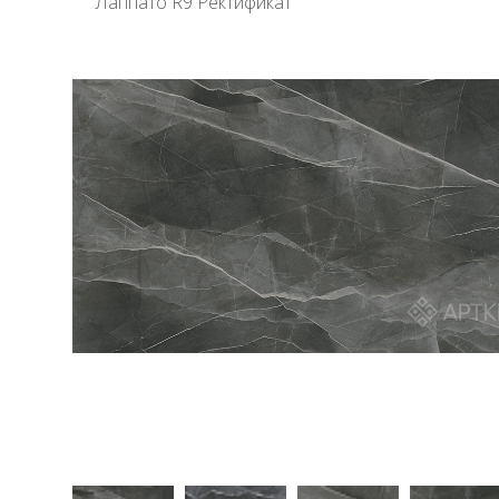
Лаппато R9 Ректификат