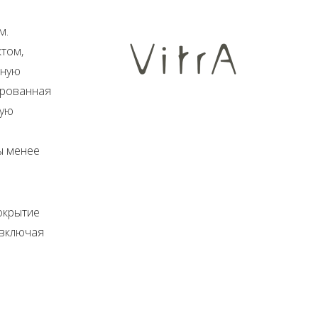
м.
том,
ьную
ированная
ную
ы менее
окрытие
 включая