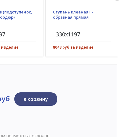
з (подступенок,
Ступень клееная Г-
Гид
бордюр)
образная прямая
(пр
рез)
97
330x1197
30
а изделие
8043 руб за изделие
1137
руб
в корзину
том возможных отходов.