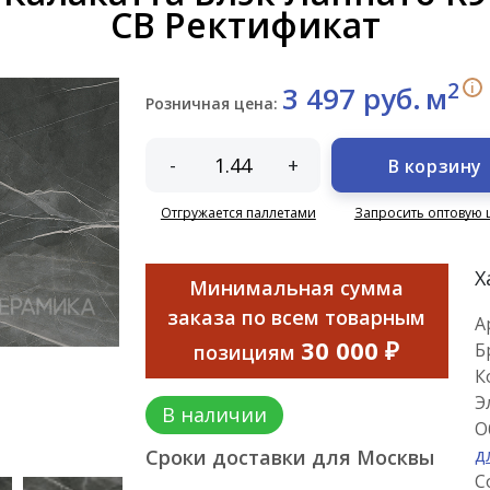
CB Ректификат
2
i
3 497 руб.
м
Розничная цена:
-
+
В корзину
Отгружается паллетами
Запросить оптовую 
Х
Минимальная сумма
заказа по всем товарным
А
30 000 ₽
Б
позициям
К
Э
В наличии
О
д
Сроки доставки для Москвы
С