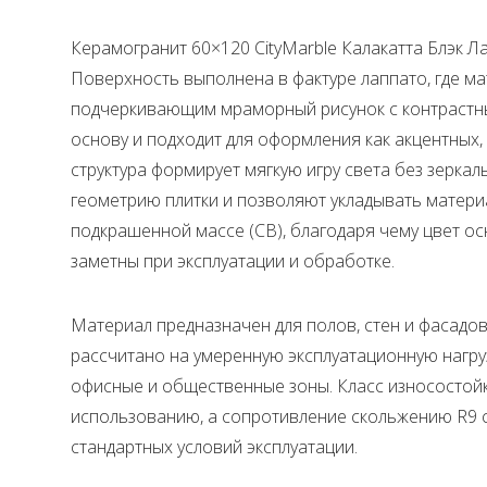
Керамогранит 60×120 CityMarble Калакатта Блэк Л
Поверхность выполнена в фактуре лаппато, где м
подчеркивающим мраморный рисунок с контрастн
основу и подходит для оформления как акцентных
структура формирует мягкую игру света без зерк
геометрию плитки и позволяют укладывать матер
подкрашенной массе (CB), благодаря чему цвет ос
заметны при эксплуатации и обработке.
Материал предназначен для полов, стен и фасадо
рассчитано на умеренную эксплуатационную нагру
офисные и общественные зоны. Класс износостойко
использованию, а сопротивление скольжению R9 
стандартных условий эксплуатации.