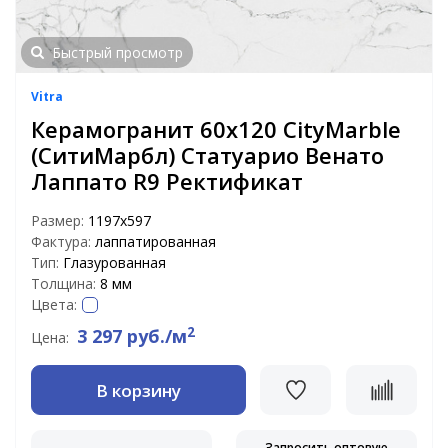
Быстрый просмотр
Vitra
Керамогранит 60х120 CityMarble
(СитиМарбл) Статуарио Венато
Лаппато R9 Ректификат
Размер:
1197х597
Фактура:
лаппатированная
Тип:
Глазурованная
Толщина:
8 мм
Цвета:
2
3 297 руб./м
Цена:
В корзину
Запросить оптовую