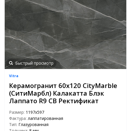
Быстрый просмотр
Vitra
Керамогранит 60х120 CityMarble
(СитиМарбл) Калакатта Блэк
Лаппато R9 CB Ректификат
Размер:
1197х597
Фактура:
лаппатированная
Тип:
Глазурованная
Толщина:
8 мм