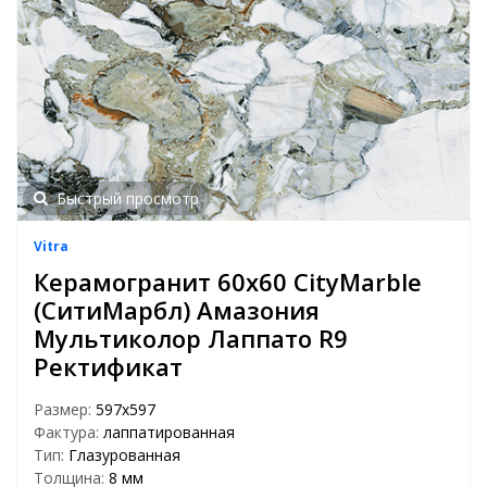
Быстрый просмотр
Vitra
Керамогранит 60х60 CityMarble
(СитиМарбл) Амазония
Мультиколор Лаппато R9
Ректификат
Размер:
597х597
Фактура:
лаппатированная
Тип:
Глазурованная
Толщина:
8 мм