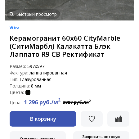
Быстрый просмотр
Vitra
Керамогранит 60х60 CityMarble
(СитиМарбл) Калакатта Блэк
Лаппато R9 CB Ректификат
Размер:
597х597
Фактура:
лаппатированная
Тип:
Глазурованная
Толщина:
8 мм
Цвета:
2
1 296 руб./м
2
2987 руб./м
Цена:
В корзину
Запросить оптовую
Смотреть наличие