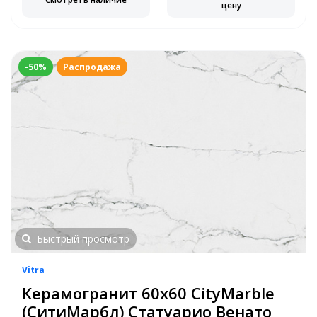
цену
-50%
Распродажа
Быстрый просмотр
Vitra
Керамогранит 60х60 CityMarble
(СитиМарбл) Статуарио Венато