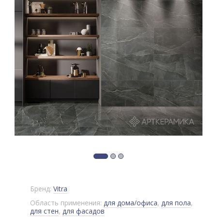
Бренд:
Vitra
Область применения:
для дома/офиса
,
для пола
,
для стен
,
для фасадов