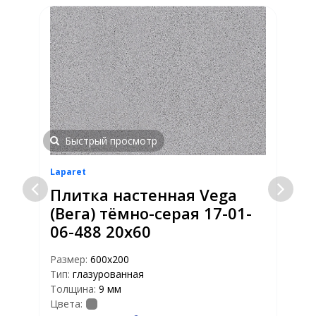
Быстрый просмотр
Laparet
L
Плитка настенная Vega
-
(Вега) тёмно-серая 17-01-
06-488 20х60
Размер:
600х200
Р
Тип:
глазурованная
Т
Толщина:
9 мм
Ц
Цвета: