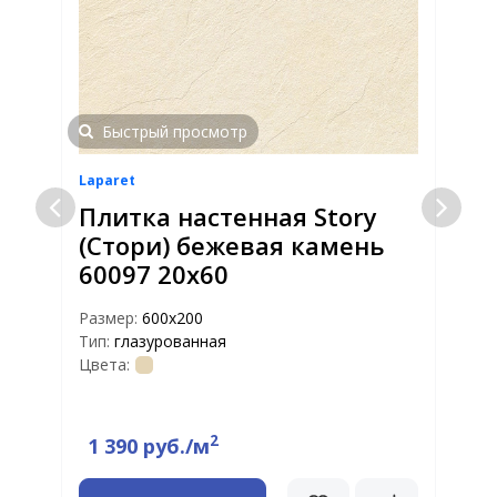
Быстрый просмотр
Laparet
L
Плитка настенная Story
(Стори) бежевая камень
60097 20х60
Размер:
600х200
Р
Тип:
глазурованная
Т
Цвета:
Ц
2
1 390 руб./м