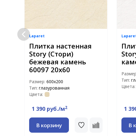
Laparet
Lapare
Плитка настенная
Пли
ый
Story (Стори)
Stor
бежевая камень
кам
60097 20х60
Разме
Тип:
гл
Размер:
600х200
Цвета:
Тип:
глазурованная
Цвета:
2
1 390 руб./м
1 39
В корзину
В 
ть
ю