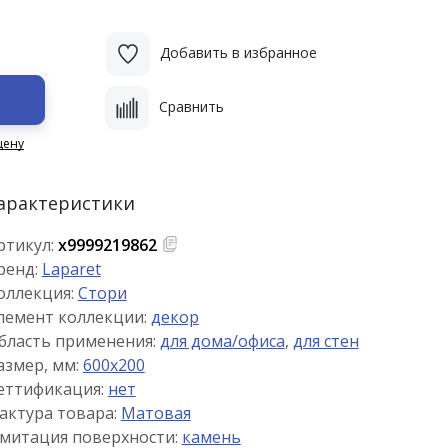
Добавить в избранное
Сравнить
цену
арактеристики
ртикул:
х9999219862
ренд:
Laparet
оллекция:
Стори
лемент коллекции:
декор
бласть применения:
для дома/офиса
,
для стен
азмер, мм:
600x200
еттификация:
нет
актура товара:
Матовая
митация поверхности:
камень