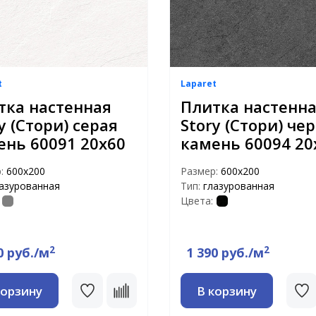
t
Laparet
тка настенная
Плитка настенн
y (Стори) серая
Story (Стори) че
ень 60091 20х60
камень 60094 20
р:
600х200
Размер:
600х200
азурованная
Тип:
глазурованная
Цвета:
2
2
0 руб./м
1 390 руб./м
корзину
В корзину