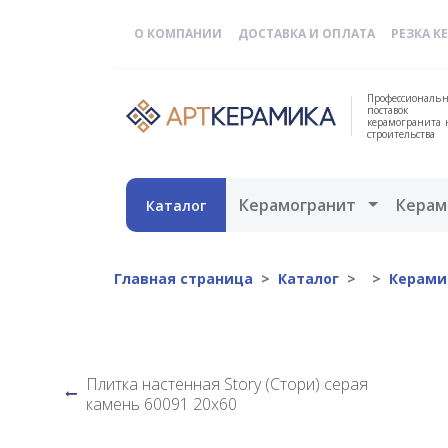
О КОМПАНИИ
ДОСТАВКА И ОПЛАТА
РЕЗКА К
Профессиональн
поставок
керамогранита 
строительства
Открыть 
Керамогранит
Керам
Каталог
Главная страница
Каталог
Керами
Плитка настенная Story (Стори) серая
камень 60091 20х60