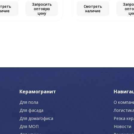
Запросить
Запро
треть
Смотреть
оптовую
опто
личие
наличие
цену
це
Керамогранит
Навига
Для пола
О компан
Для фасада
Логистик
Для дома/офиса
Резка ке
Для МОП
Новости