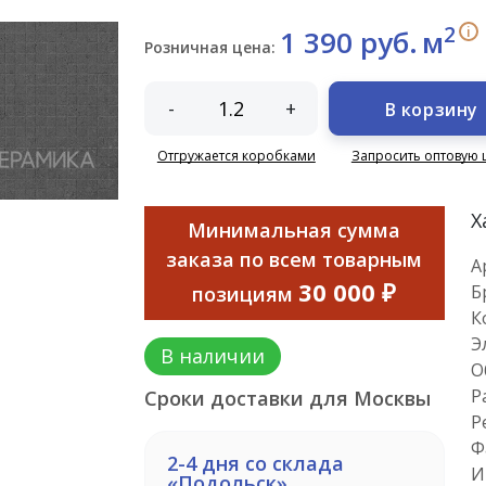
2
i
1 390 руб.
м
Розничная цена:
-
+
В корзину
Отгружается коробками
Запросить оптовую 
Х
Минимальная сумма
заказа по всем товарным
А
30 000 ₽
Б
позициям
К
Э
В наличии
О
Р
Сроки доставки для Москвы
Р
Ф
2-4 дня со склада
И
«Подольск»