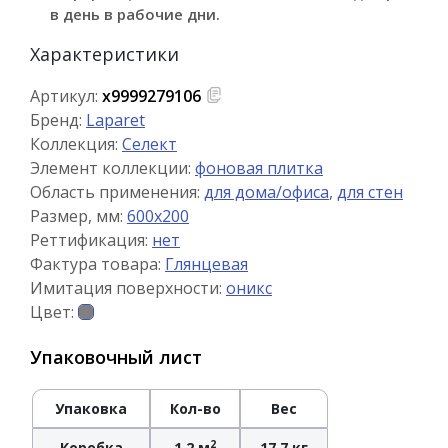
в день в рабочие дни.
Характеристики
Артикул:
х9999279106
Бренд:
Laparet
Коллекция:
Селект
Элемент коллекции:
фоновая плитка
Область применения:
для дома/офиса
,
для стен
Размер, мм:
600x200
Реттификация:
нет
Фактура товара:
Глянцевая
Имитация поверхности:
оникс
Цвет:
Упаковочный лист
Упаковка
Кол-во
Вес
2
Коробка
1.2 м
17.7 кг