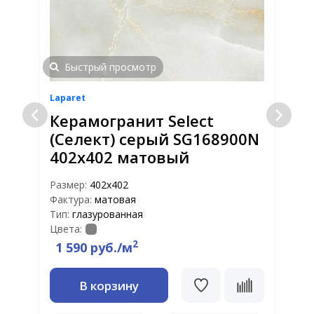
Быстрый просмотр
Laparet
L
Керамогранит Select
(Селект) серый SG168900N
402x402 матовый
Р
Т
Размер:
402x402
Ц
Фактура:
матовая
Тип:
глазурованная
Цвета:
2
1 590 руб./м
В корзину