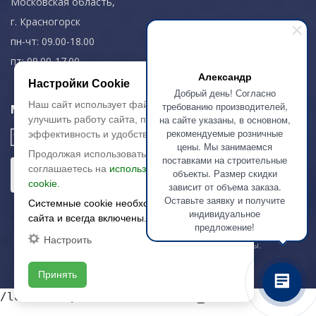
Московская область,
г. Красногорск
пн-чт: 09.00-18.00
пт: 09.00-17.00
Александр
Настройки Cookie
Добрый день! Согласно
Наш сайт использует файлы cookie, чтобы
требованию производителей,
Мы в соц. сетях
на сайте указаны, в основном,
улучшить работу сайта, повысить его
рекомендуемые розничные
эффективность и удобство.
цены. Мы занимаемся
Продолжая использовать сайт, вы
поставками на строительные
соглашаетесь на
использование файлов
объекты. Размер скидки
cookie.
зависит от объема заказа.
Оставьте заявку и получите
Системные cookie необходимы для работы
индивидуальное
сайта и всегда включены.
предложение!
Настроить
© 2003-2026 «Арткерамика». Все права защищены.
Карта сайта
Принять
/local/templates/artkeramika_new