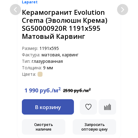
Laparet
L
Керамогранит Evolution
Crema (Эволюшн Крема)
SG50000920R 1191x595
Матовый Карвинг
Размер:
1191x595
Р
Фактура:
матовая, карвинг
Ф
Тип:
глазурованная
Т
Толщина:
9 мм
Т
Цвета:
Ц
2
1 990 руб./м
2
2590 руб./м
В корзину
Смотреть
Запросить
наличие
оптовую цену