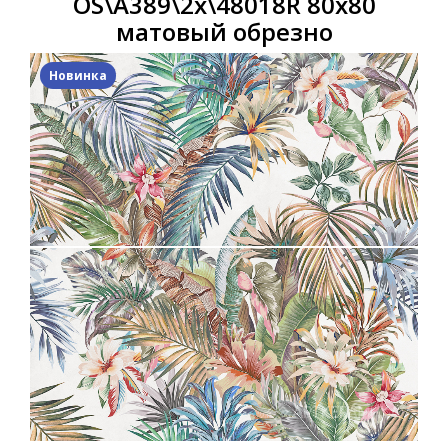
OS\A389\2x\48018R 80x80
матовый обрезно
Новинка