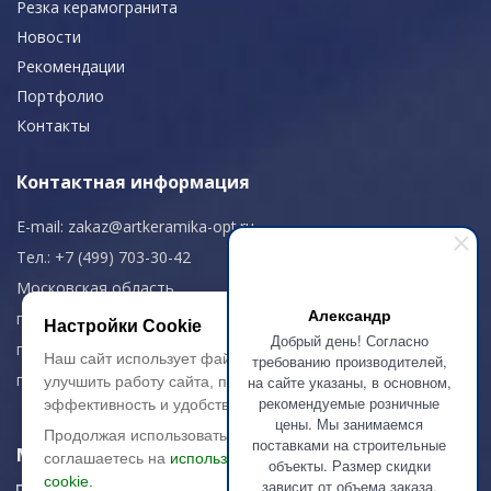
Резка керамогранита
Новости
Рекомендации
Портфолио
Контакты
Контактная информация
E-mail:
zakaz@artkeramika-opt.ru
Тел.: +7 (499) 703-30-42
Московская область,
Александр
г. Красногорск
Настройки Cookie
Добрый день! Согласно
пн-чт: 09.00-18.00
Наш сайт использует файлы cookie, чтобы
требованию производителей,
пт: 09.00-17.00
на сайте указаны, в основном,
улучшить работу сайта, повысить его
рекомендуемые розничные
эффективность и удобство.
цены. Мы занимаемся
Продолжая использовать сайт, вы
поставками на строительные
Мы в соц. сетях
соглашаетесь на
использование файлов
объекты. Размер скидки
cookie.
зависит от объема заказа.