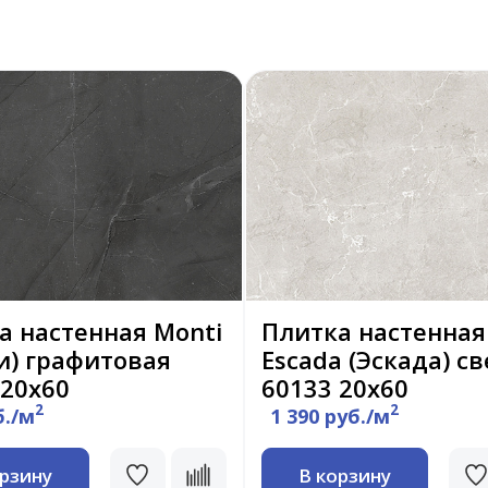
а настенная Monti
Плитка настенная
и) графитовая
Escada (Эскада) с
 20х60
60133 20х60
2
2
б./м
1 390 руб./м
орзину
В корзину