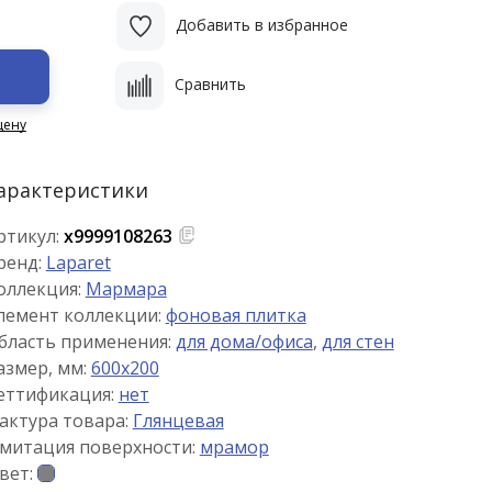
Добавить в избранное
Сравнить
цену
арактеристики
ртикул:
х9999108263
ренд:
Laparet
оллекция:
Мармара
лемент коллекции:
фоновая плитка
бласть применения:
для дома/офиса
,
для стен
азмер, мм:
600x200
еттификация:
нет
актура товара:
Глянцевая
митация поверхности:
мрамор
вет: