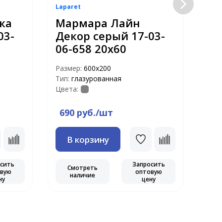
Laparet
Lapa
ка
Мармара Лайн
Ма
03-
Декор серый 17-03-
Де
06-658 20х60
06
Размер:
600х200
Раз
Тип:
глазурованная
Тип:
Цвета:
Цвет
690 руб./шт
69
В корзину
сить
Запросить
Смотреть
С
вую
оптовую
наличие
ну
цену