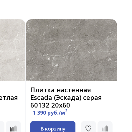
Плитка настенная
ветлая
Escada (Эскада) серая
60132 20х60
2
1 390 руб./м
В корзину