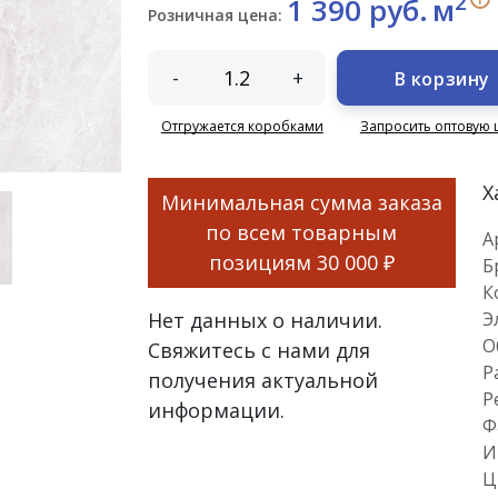
2
1 390 руб.
м
Розничная цена:
-
+
В корзину
Отгружается коробками
Запросить оптовую 
Х
Минимальная сумма заказа
по всем товарным
А
позициям
30 000 ₽
Б
К
Нет данных о наличии.
Э
О
Свяжитесь с нами для
Р
получения актуальной
Р
информации.
Ф
И
Ц