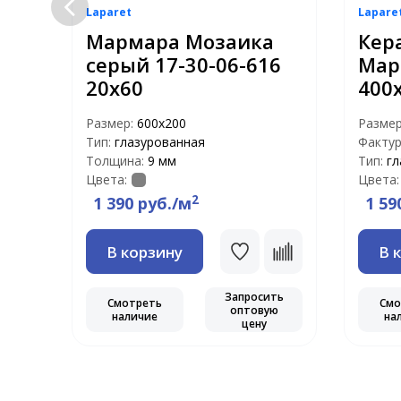
Laparet
Lapare
Мармара Мозаика
Кер
03-
серый 17-30-06-616
Мар
20х60
400
Размер:
600х200
Разме
Тип:
глазурованная
Фактур
Толщина:
9 мм
Тип:
гл
Цвета:
Цвета:
2
1 390 руб./м
1 59
В корзину
В 
ть
ю
Запросить
Смотреть
Смо
оптовую
наличие
на
цену