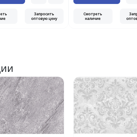
реть
Запросить
Смотреть
Зап
чие
оптовую цену
наличие
опто
ции