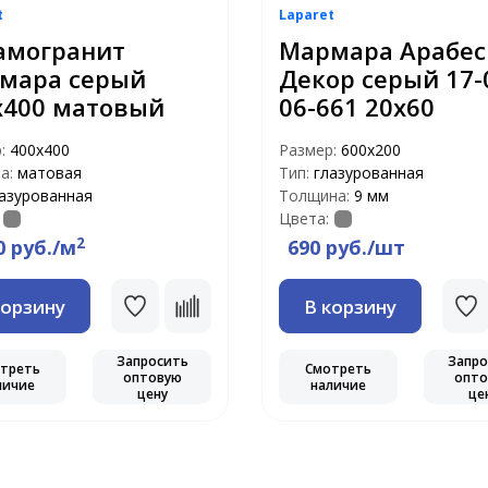
t
Laparet
амогранит
Мармара Арабес
мара серый
Декор серый 17-
х400 матовый
06-661 20х60
р:
400х400
Размер:
600х200
а:
матовая
Тип:
глазурованная
азурованная
Толщина:
9 мм
Цвета:
2
0 руб./м
690 руб./шт
корзину
В корзину
Запросить
Запро
треть
Смотреть
оптовую
опто
личие
наличие
цену
це